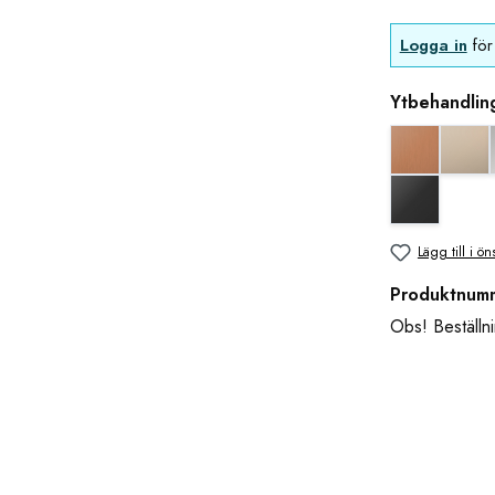
Logga in
för 
Ytbehandlin
Koppar uts
blan
svart matt
Lägg till i ön
Produktnum
Obs! Beställni