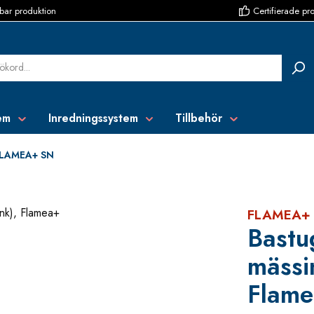
bar produktion
Certifierade pr
em
Inredningssystem
Tillbehör
LAMEA+ SN
FLAMEA+
Bastu
mässi
Flam