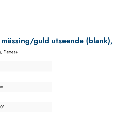
, mässing/guld utseende (blank)
), Flamea+
mm
90°