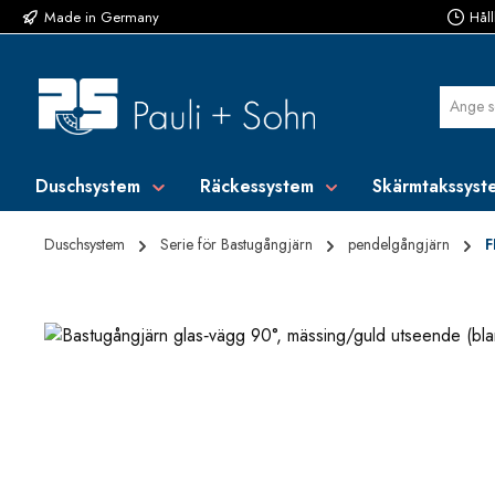
Made in Germany
Håll
pa till huvudinnehåll
Hoppa till sökning
Hoppa till huvudnavigering
Duschsystem
Räckessystem
Skärmtakssyst
Duschsystem
Serie för Bastugångjärn
pendelgångjärn
F
Hoppa över bildgalleri