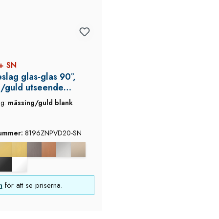
+ SN
slag glas‑glas 90°,
/guld utseende
, Flamea+, med
ng:
mässing/guld blank
k
nummer:
8196ZNPVD20-SN
n
för att se priserna.