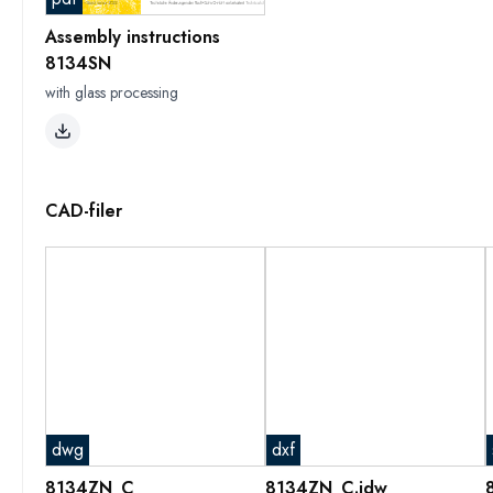
Assembly instructions
8134SN
with glass processing
CAD-filer
dwg
dxf
8134ZN_C
8134ZN_C.idw