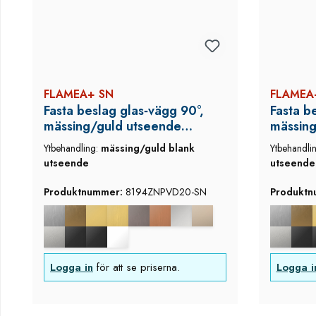
FLAMEA+ SN
FLAMEA
Fasta beslag glas‑vägg 90°,
Fasta be
mässing/guld utseende
mässing
(blank), Flamea+, med
(blank)
Ytbehandling:
mässing/guld blank
Ytbehandli
täcklock
täckloc
utseende
utseende
Produktnummer:
8194ZNPVD20-SN
Produkt
Logga in
för att se priserna.
Logga i