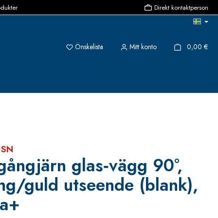
odukter
Direkt kontaktperson
Du har 0 objekt i önskelistan
{1}
Önskelista
Mitt konto
0,00 €
 SN
gångjärn glas‑vägg 90°,
ng/guld utseende (blank),
ea+