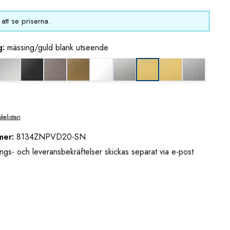
att se priserna.
g:
mässing/guld blank utseende
eende (borstad)
k nickel
blankkrom
djupsvart matt
grafitmetall utseende (borstad)
guldbrons utseende (borstad)
matt vit
mattkrom
mässing/guld uts
rostfritt u
mässing/guld blank uts
skelistan
mer:
8134ZNPVD20-SN
ngs- och leveransbekräftelser skickas separat via e-post