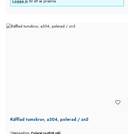
Logga in
för att se priserna.
Räfflad tumskruv, a304, polerad / zn5
Ytbehandling:
Polerat rostfritt stål