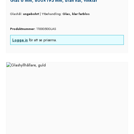
Glas 6 mm, 800×195 mm, utan hål, vinklat
Glashål:
ungebohrt
|
Ytbehandling:
Glas, klar farblos
Produktnummer:
1100050GLAS
Logga in
för att se priserna.