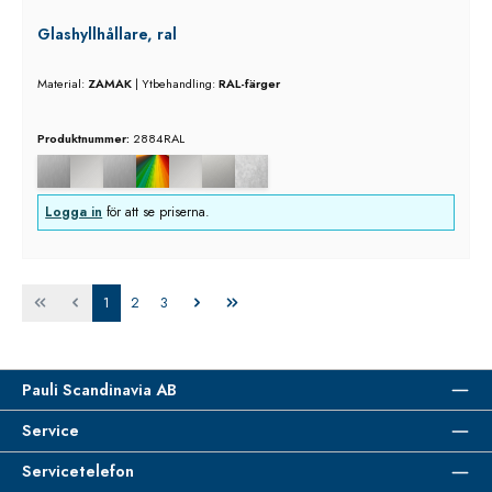
Glashyllhållare, ral
Material:
ZAMAK
|
Ytbehandling:
RAL-färger
Produktnummer:
2884RAL
Logga in
för att se priserna.
Sida
Sida
Sida
1
2
3
Pauli Scandinavia AB
Service
Servicetelefon