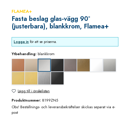
FLAMEA+
Fasta beslag glas‑vägg 90°
(justerbara), blankkrom, Flamea+
Logga in
för att se priserna.
Ytbehandling:
blankkrom
Koppar utseende (borstad)
blank nickel
djupsvart matt
grafitmetall utseende (borstad)
guldbrons utseende (borstad
matt vit
mattkrom
blankkrom
mässing/guld blank utseende
mässing/guld utseende (borstad)
rostfritt utseende
svart matt
Lägg till i önskelistan
Produktnummer:
8199ZN5
Obs! Beställnings- och leveransbekräftelser skickas separat via e-
post