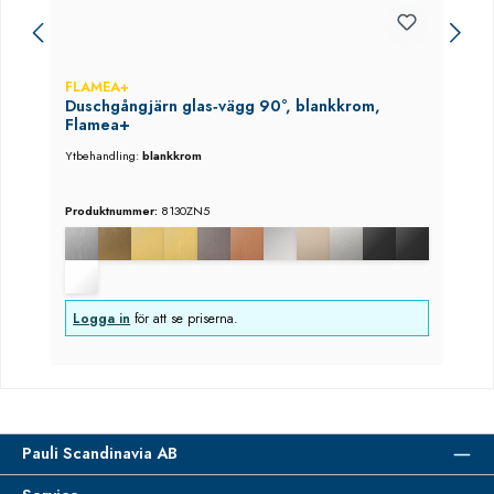
FLAMEA+
Duschgångjärn glas‑vägg 90°, blankkrom,
Flamea+
Ytbehandling:
blankkrom
Produktnummer:
8130ZN5
Logga in
för att se priserna.
Pauli Scandinavia AB