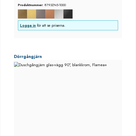
Produktnummer:
8793ZN5-1000
Logga in
för att se priserna.
Hoppa över produktgalleri
Dörrgångjärn