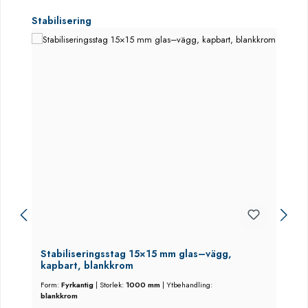
Hoppa över produktgalleri
Stabilisering
Stabiliseringsstag 15×15 mm glas–vägg,
kapbart, blankkrom
Form:
Fyrkantig
|
Storlek:
1000 mm
|
Ytbehandling:
blankkrom