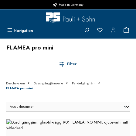
Made in Germany
Hoppa till huvudinnehåll
Du har 0 objekt i 
{1}
Navigation
FLAMEA pro mini
Filter
Duschsystem
Duschgångjärnserie
Pendelgångjärn
FLAMEA pro mini