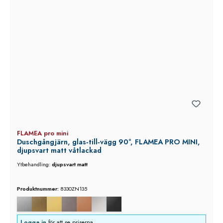
FLAMEA pro mini
Duschgångjärn, glas‑till‑vägg 90°, FLAMEA PRO MINI,
djupsvart matt våtlackad
Ytbehandling:
djupsvart matt
Produktnummer:
8330ZN135
Logga in
för att se priserna.