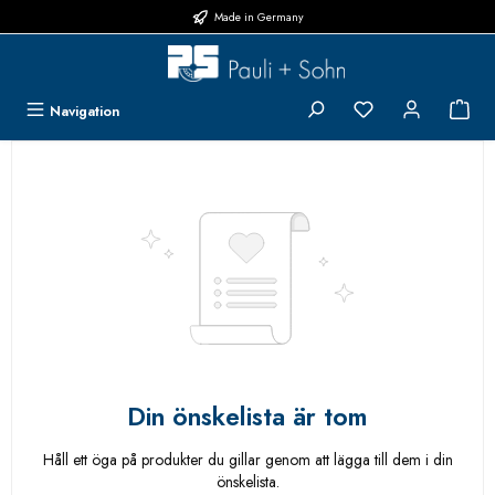
Made in Germany
Hoppa till huvudinnehåll
Du har 0 objekt i 
{1}
Navigation
Din önskelista är tom
Håll ett öga på produkter du gillar genom att lägga till dem i din
önskelista.