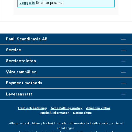
Logga in
för att se priserna.
Pauli Scandinavia AB
Service
Servicetelefon
Våra samhällen
Payment methods
Leveranssätt
Frakt och betalning
Avbeställningspolicy
Allmänna villkor
Juridisk information
Datenschutz
Alla priser exkl. Moms plus
fraktkostnader
och eventuella fraktkostnader, om inget
annat anges.