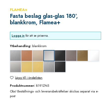
FLAMEA+
Fasta beslag glas‑glas 180°,
blankkrom, Flamea+
Logga in
för att se priserna.
Ytbehandling:
blankkrom
Edelstahloptik (ZN22)
Koppar utseende (borstad)
blank nickel
djupsvart matt
grafitmetall utseende (borsta
guldbrons utseende 
matt vit
blankkrom
mattkrom
mässing/guld blank utseende
mässing/guld utseende (borstad)
rostfritt utseende
svart matt
Lägg till i önskelistan
Produktnummer:
8191ZN5
Obs! Beställnings- och leveransbekräftelser skickas separat via e-
post