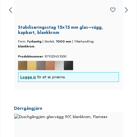
Stabiliseringsstag 15×15 mm glas–vägg,
kapbart, blankkrom
Form:
Fyrkantig
|
Storlek:
1000 mm
|
Ytbehandling:
blankkrom
Produktnummer:
8793ZN5-1000
Logga in
för att se priserna.
Hoppa över produktgalleri
Dörrgångjärn