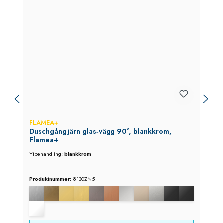
FLAMEA+
Duschgångjärn glas‑vägg 90°, blankkrom,
Flamea+
Ytbehandling:
blankkrom
Produktnummer:
8130ZN5