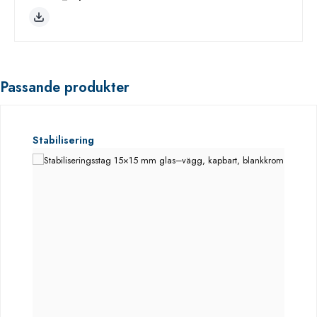
Passande produkter
Hoppa över produktgalleri
Stabilisering