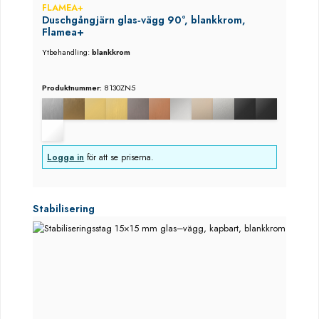
FLAMEA+
Duschgångjärn glas‑vägg 90°, blankkrom,
Flamea+
Ytbehandling:
blankkrom
Produktnummer:
8130ZN5
Logga in
för att se priserna.
Hoppa över produktgalleri
Stabilisering