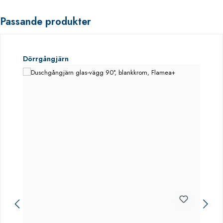
Passande produkter
Hoppa över produktgalleri
Dörrgångjärn