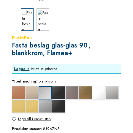
FLAMEA+
Fasta beslag glas‑glas 90°,
blankkrom, Flamea+
Logga in
för att se priserna.
Ytbehandling:
blankkrom
Koppar utseende (borstad)
blank nickel
djupsvart matt
grafitmetall utseende (borstad)
guldbrons utseende (borstad
matt vit
mattkrom
blankkrom
mässing/guld blank utseende
mässing/guld utseende (borstad)
rostfritt utseende
svart matt
Lägg till i önskelistan
Produktnummer:
8196ZN5