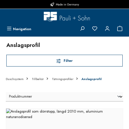
Made in Germany
Hoppa till huvudinnehåll
Du har 0 objekt i 
{1}
Navigation
Anslagsprofil
Filter
Duschsystem
Tillbehör
Tätningsprofiler
Anslagsprofil