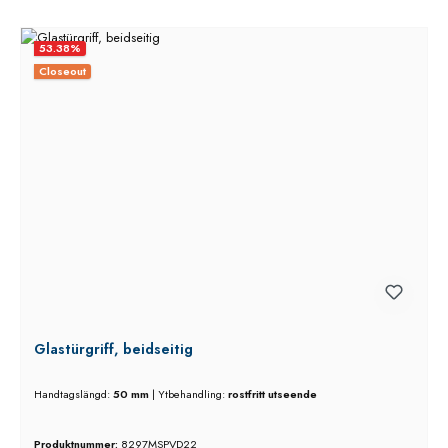
53.38
%
Closeout
Glastürgriff, beidseitig
Handtagslängd:
50 mm
|
Ytbehandling:
rostfritt utseende
Produktnummer:
8297MSPVD22