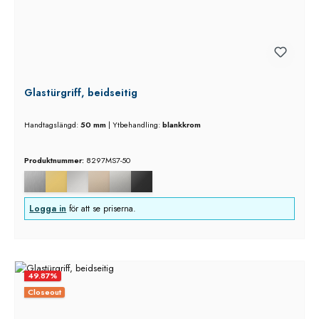
Glastürgriff, beidseitig
Handtagslängd:
50 mm
|
Ytbehandling:
blankkrom
Produktnummer:
8297MS7-50
Logga in
för att se priserna.
49.87
%
Closeout