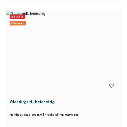
28.32
%
Closeout
Glastürgriff, beidseitig
Handtagslängd:
50 mm
|
Ytbehandling:
mattkrom