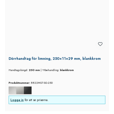
Dörrhandtag för limning, 250×11×29 mm, blankkrom
Handtagslängd:
250 mm
|
Ytbehandling:
blankkrom
Produktnummer:
8822MS7-SG-250
Logga in
för att se priserna.