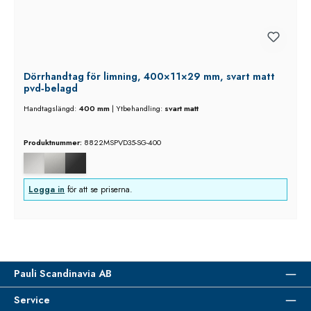
Dörrhandtag för limning, 400×11×29 mm, svart matt
pvd‑belagd
Handtagslängd:
400 mm
|
Ytbehandling:
svart matt
Produktnummer:
8822MSPVD35-SG-400
Logga in
för att se priserna.
Pauli Scandinavia AB
Service