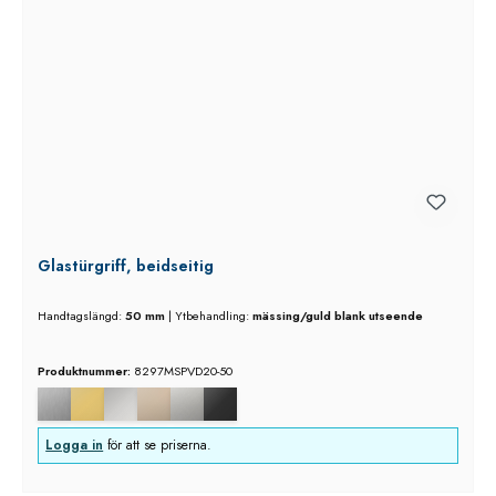
Glastürgriff, beidseitig
Handtagslängd:
50 mm
|
Ytbehandling:
mässing/guld blank utseende
Produktnummer:
8297MSPVD20-50
Logga in
för att se priserna.