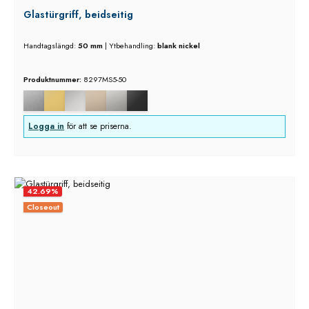
Glastürgriff, beidseitig
Handtagslängd:
50 mm
|
Ytbehandling:
blank nickel
Produktnummer:
8297MS5-50
Logga in
för att se priserna.
42.69
%
Closeout