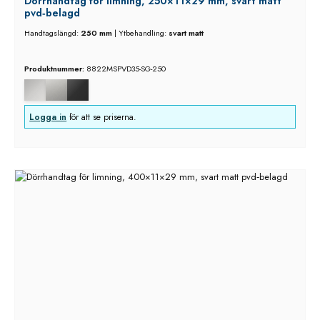
Dörrhandtag för limning, 250×11×29 mm, svart matt
pvd‑belagd
Handtagslängd:
250 mm
|
Ytbehandling:
svart matt
Produktnummer:
8822MSPVD35-SG-250
Logga in
för att se priserna.