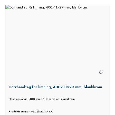
Dörrhandtag för limning, 400×11×29 mm, blankkrom
Handtagslängd:
400 mm
|
Ytbehandling:
blankkrom
Produktnummer:
8822MS7-SG-400