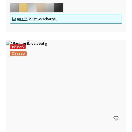
Logga in
för att se priserna.
69.97
%
Closeout