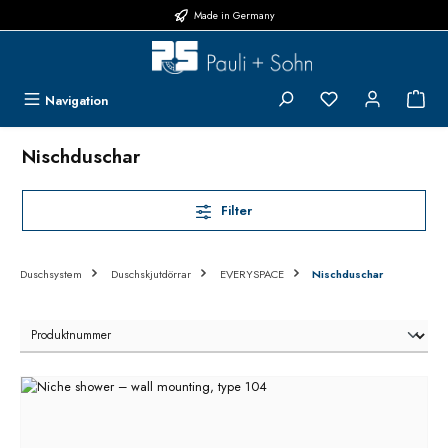
Made in Germany
Hoppa till huvudinnehåll
Du har 0 objekt i 
{1}
Navigation
Nischduschar
Filter
Duschsystem
Duschskjutdörrar
EVERYSPACE
Nischduschar