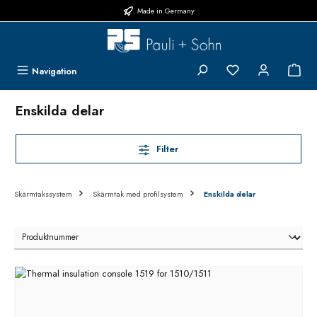
Made in Germany
Hoppa till huvudinnehåll
Du har 0 objekt i 
{1}
Navigation
Enskilda delar
Filter
Skärmtakssystem
Skärmtak med profilsystem
Enskilda delar