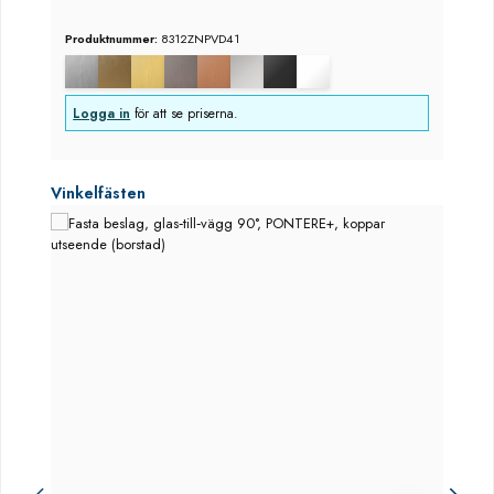
Produktnummer:
8312ZNPVD41
Logga in
för att se priserna.
Hoppa över produktgalleri
Vinkelfästen