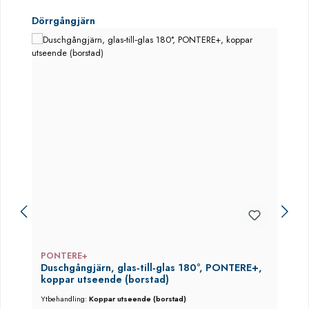
Hoppa över produktgalleri
Dörrgångjärn
PONTERE+
Duschgångjärn, glas‑till‑glas 180°, PONTERE+,
koppar utseende (borstad)
Ytbehandling:
Koppar utseende (borstad)