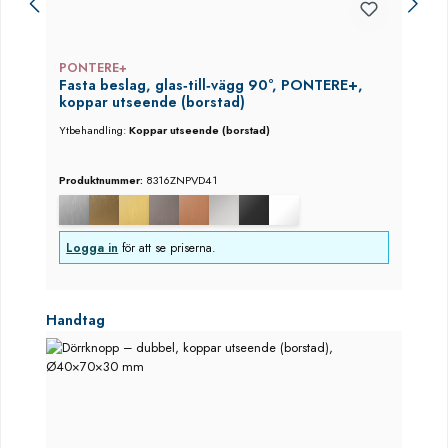
PONTERE+
Fasta beslag, glas‑till‑vägg 90°, PONTERE+,
koppar utseende (borstad)
Ytbehandling:
Koppar utseende (borstad)
Produktnummer:
8316ZNPVD41
Logga in
för att se priserna.
Hoppa över produktgalleri
Handtag