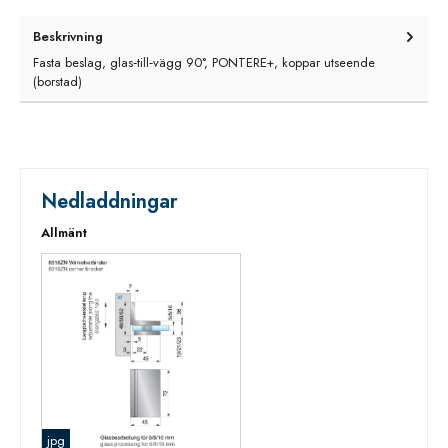
Beskrivning
Fasta beslag, glas‑till‑vägg 90°, PONTERE+, koppar utseende
(borstad)
Nedladdningar
Allmänt
jpg