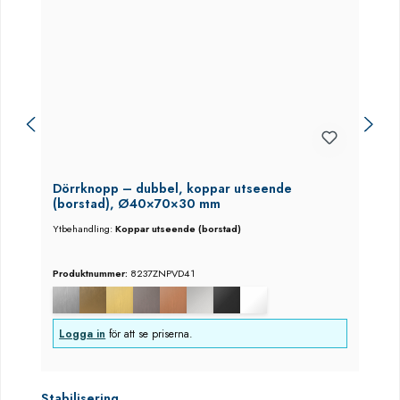
Dörrknopp – dubbel, koppar utseende
(borstad), Ø40×70×30 mm
Ytbehandling:
Koppar utseende (borstad)
Produktnummer:
8237ZNPVD41
Logga in
för att se priserna.
Hoppa över produktgalleri
Stabilisering