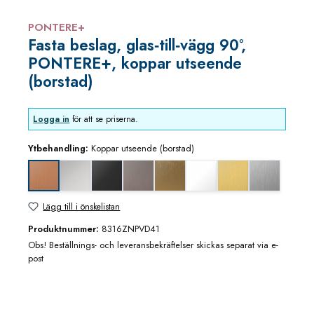
PONTERE+
Fasta beslag, glas‑till‑vägg 90°,
PONTERE+, koppar utseende
(borstad)
Logga in
för att se priserna.
Ytbehandling:
Koppar utseende (borstad)
blankkrom
djupsvart matt
grafitmetall utseende (borstad)
guldbrons utseende (borstad)
matt vit
mässing/guld utseen
rostfritt utse
Koppar utseende (borstad)
Lägg till i önskelistan
Produktnummer:
8316ZNPVD41
Obs! Beställnings- och leveransbekräftelser skickas separat via e-
post