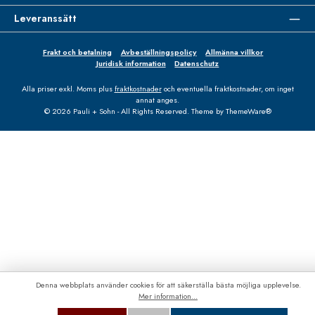
Leveranssätt
Frakt och betalning
Avbeställningspolicy
Allmänna villkor
Juridisk information
Datenschutz
Alla priser exkl. Moms plus
fraktkostnader
och eventuella fraktkostnader, om inget
annat anges.
© 2026 Pauli + Sohn - All Rights Reserved. Theme by
ThemeWare®
Denna webbplats använder cookies för att säkerställa bästa möjliga upplevelse.
Mer information...