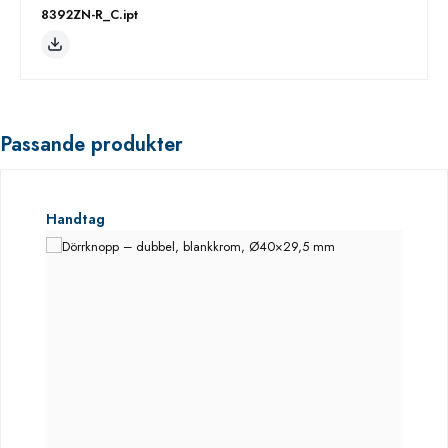
8392ZN-R_C.ipt
Passande produkter
Hoppa över produktgalleri
Handtag