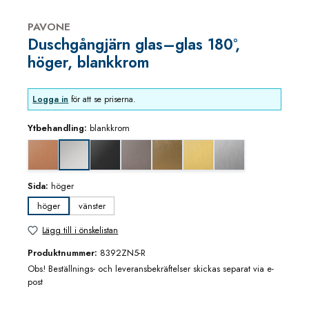
PAVONE
Duschgångjärn glas–glas 180°,
höger, blankkrom
Logga in
för att se priserna.
Ytbehandling:
blankkrom
Koppar utseende (borstad)
djupsvart matt
grafitmetall utseende (borstad)
guldbrons utseende (borstad)
mässing/guld utseende (bor
rostfritt utseende
blankkrom
Sida:
höger
höger
vänster
Lägg till i önskelistan
Produktnummer:
8392ZN5-R
Obs! Beställnings- och leveransbekräftelser skickas separat via e-
post