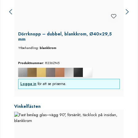
Dörrknopp – dubbel, blankkrom, Ø40×29,5
mm
Ytbehandling:
blankkrom
Produktnummer:
8236ZN5
Logga in
för att se priserna.
Hoppa över produktgalleri
Vinkelfästen