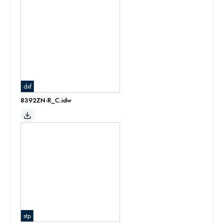
dxf
8392ZN-R_C.idw
stp