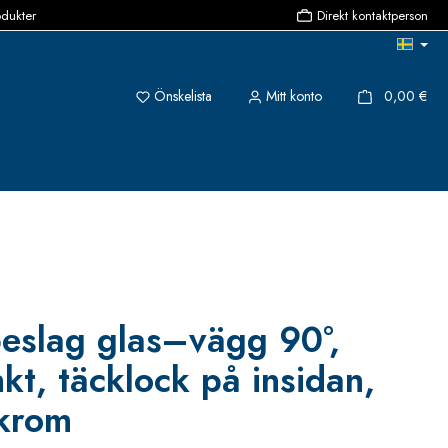
odukter
Direkt kontaktperson
Du har 0 objekt i önskelistan
{1}
Önskelista
Mitt konto
0,00 €
beslag glas–vägg 90°,
kt, täcklock på insidan,
krom