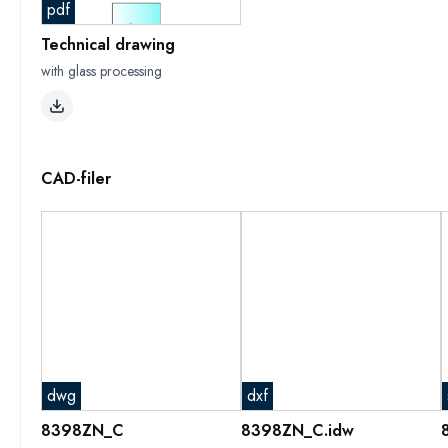
pdf
Technical drawing
with glass processing
CAD-filer
dwg
dxf
8398ZN_C
8398ZN_C.idw