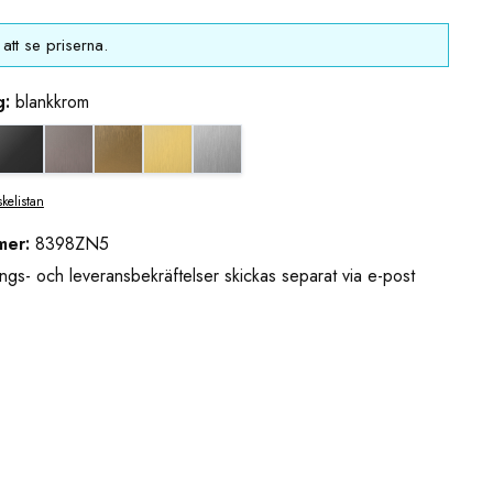
att se priserna.
g:
blankkrom
eende (borstad)
djupsvart matt
grafitmetall utseende (borstad)
guldbrons utseende (borstad)
mässing/guld utseende (borstad)
rostfritt utseende
nkkrom
skelistan
mer:
8398ZN5
ngs- och leveransbekräftelser skickas separat via e-post