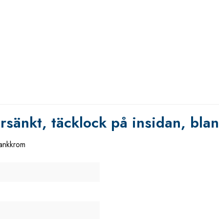
rsänkt, täcklock på insidan, bl
lankkrom