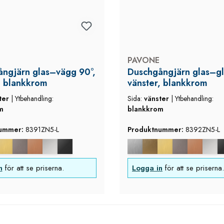
PAVONE
ngjärn glas–vägg 90°,
Duschgångjärn glas–gl
, blankkrom
vänster, blankkrom
ter
|
Ytbehandling:
Sida:
vänster
|
Ytbehandling:
m
blankkrom
nummer:
8391ZN5-L
Produktnummer:
8392ZN5-L
n
för att se priserna.
Logga in
för att se priserna.