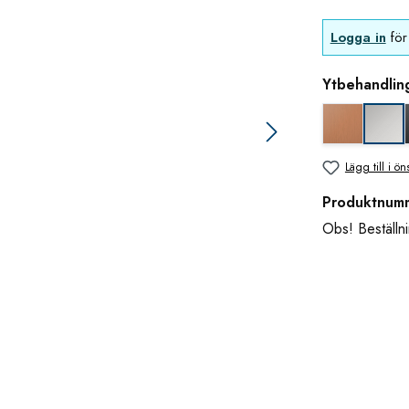
Logga in
för 
Ytbehandlin
Koppar uts
bla
Lägg till i ön
Produktnum
Obs! Beställni