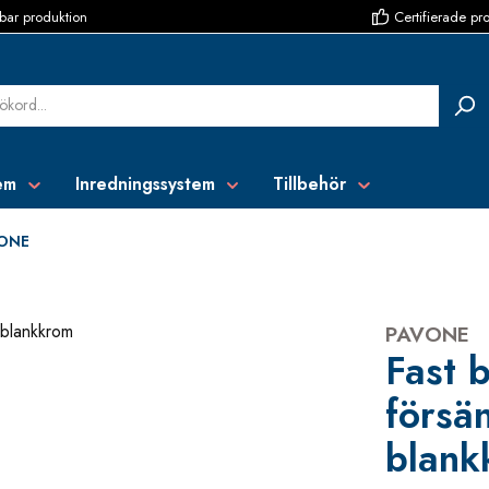
bar produktion
Certifierade pr
em
Inredningssystem
Tillbehör
ONE
PAVONE
Fast 
försän
blank