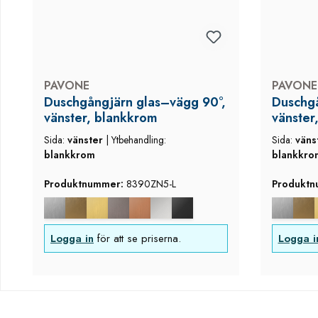
PAVONE
PAVONE
Duschgångjärn glas–vägg 90°,
Duschgå
vänster, blankkrom
vänster
Sida:
vänster
|
Ytbehandling:
Sida:
väns
blankkrom
blankkro
Produktnummer:
8390ZN5-L
Produkt
Logga in
för att se priserna.
Logga i