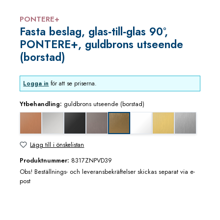
PONTERE+
Fasta beslag, glas‑till‑glas 90°,
PONTERE+, guldbrons utseende
(borstad)
Logga in
för att se priserna.
Ytbehandling:
guldbrons utseende (borstad)
Koppar utseende (borstad)
blankkrom
djupsvart matt
grafitmetall utseende (borstad)
matt vit
mässing/guld utseen
rostfritt utse
guldbrons utseende (borstad)
Lägg till i önskelistan
Produktnummer:
8317ZNPVD39
Obs! Beställnings- och leveransbekräftelser skickas separat via e-
post