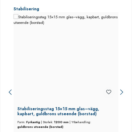
Hoppa över produktgalleri
Stabilisering
Stabiliseringsstag 15×15 mm glas–vägg,
kapbart, guldbrons utseende (borstad)
Form:
Fyrkantig
|
Storlek:
1200 mm
|
Ytbehandling:
guldbrons utseende (borstad)