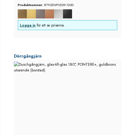
Produktnummer:
8793ZNPVD39-1200
Logga in
för att se priserna.
Hoppa över produktgalleri
Dörrgångjärn