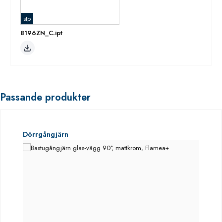
stp
8196ZN_C.ipt
Passande produkter
Hoppa över produktgalleri
Dörrgångjärn