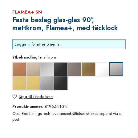
FLAMEA+ SN
Fasta beslag glas‑glas 90°,
mattkrom, Flamea+, med täcklock
Logga in
för att se priserna.
Ytbehandling:
mattkrom
Koppar utseende (borstad)
blank nickel
blankkrom
djupsvart matt
grafitmetall utseende (borstad)
guldbrons utseende (borstad
matt vit
mattkrom
mässing/guld blank utseende
mässing/guld utseende (borstad)
rostfritt utseende
svart matt
Lägg till i önskelistan
Produktnummer:
8196ZN1-SN
Obs! Beställnings- och leveransbekräftelser skickas separat via e-
post