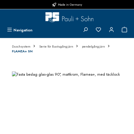
Made in Germany
Hoppa till huvudinnehåll
Du har 0 objekt i 
{1}
Navigation
Duschsystem
Serie för Bastugångjärn
pendelgångjärn
FLAMEA+ SN
Hoppa över bildgalleri