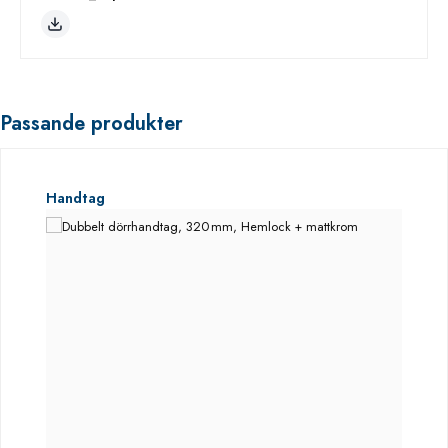
Passande produkter
Hoppa över produktgalleri
Handtag