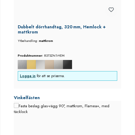
Dubbelt dörrhandtag, 320 mm, Hemlock +
mattkrom
Ytbehandling:
mattkrom
Produktnummer:
8373ZN1-HEM
Logga in
för att se priserna.
Hoppa över produktgalleri
Vinkelfästen