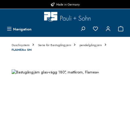
Made in Germany
Hoppa till huvudinnehåll
Du har 0 objekt i 
{1}
Navigation
Duschsystem
Serie för Bastugångjärn
pendelgångjärn
FLAMEA+ SN
Hoppa över bildgalleri