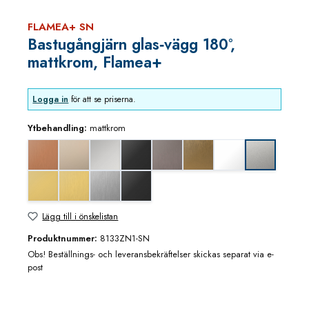
FLAMEA+ SN
Bastugångjärn glas‑vägg 180°,
mattkrom, Flamea+
Logga in
för att se priserna.
Ytbehandling:
mattkrom
Koppar utseende (borstad)
blank nickel
blankkrom
djupsvart matt
grafitmetall utseende (borstad)
guldbrons utseende (borstad
matt vit
mattkrom
mässing/guld blank utseende
mässing/guld utseende (borstad)
rostfritt utseende
svart matt
Lägg till i önskelistan
Produktnummer:
8133ZN1-SN
Obs! Beställnings- och leveransbekräftelser skickas separat via e-
post