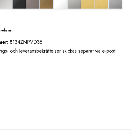
skelistan
mer:
8134ZNPVD35
ngs- och leveransbekräftelser skickas separat via e-post