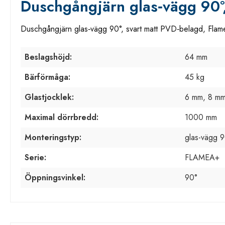
Duschgångjärn glas‑vägg 90°
Duschgångjärn glas‑vägg 90°, svart matt PVD‑belagd, Fla
Beslagshöjd:
64 mm
Bärförmåga:
45 kg
Glastjocklek:
6 mm, 8 mm
Maximal dörrbredd:
1000 mm
Monteringstyp:
glas-vägg 
Serie:
FLAMEA+
Öppningsvinkel:
90°