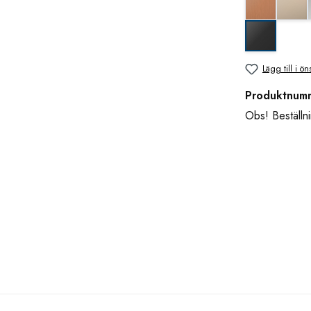
svart matt
Lägg till i ön
Produktnum
Obs! Beställni