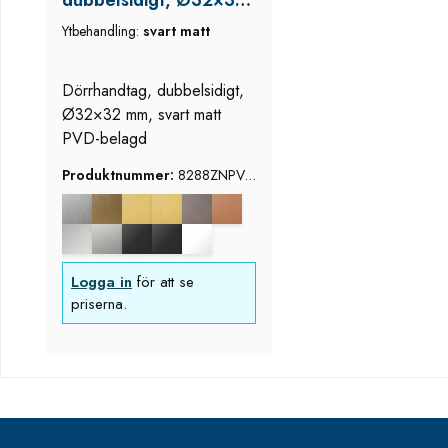
dubbelsidigt, Ø32×32
mm, svart matt PVD-
Ytbehandling:
svart matt
belagd
Dörrhandtag, dubbelsidigt,
Ø32×32 mm, svart matt
PVD-belagd
Produktnummer:
8288ZNPVD
35
Logga in
för att se
priserna.