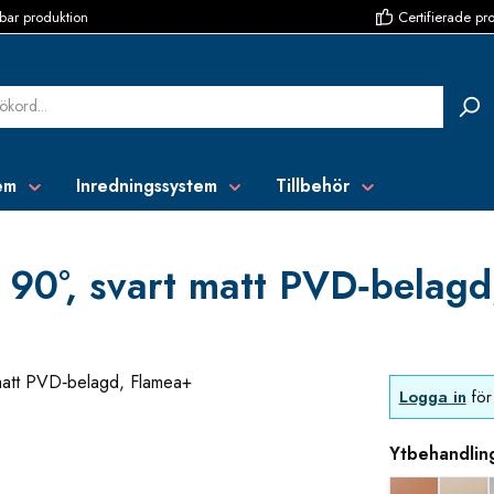
bar produktion
Certifierade pr
em
Inredningssystem
Tillbehör
 90°, svart matt PVD‑belag
Logga in
för 
Ytbehandlin
Koppar uts
blan