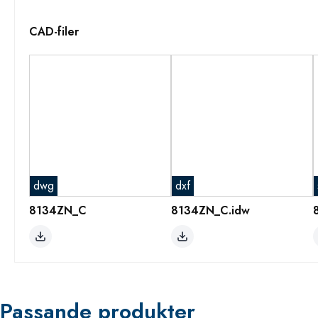
CAD-filer
dwg
dxf
8134ZN_C
8134ZN_C.idw
Passande produkter