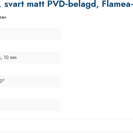
, svart matt PVD‑belagd, Flamea
mea+
, 10 mm
90°