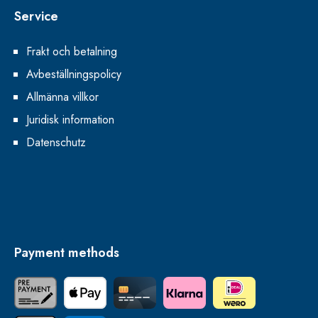
Service
Frakt och betalning
Avbeställningspolicy
Allmänna villkor
Juridisk information
Datenschutz
Payment methods
Förskottsbetalning
Apple Pay
Credit Card
Klarna
iDEAL | Wero