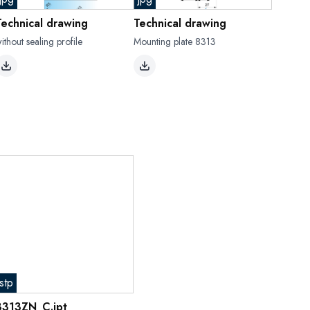
Technical drawing
Technical drawing
ithout sealing profile
Mounting plate 8313
stp
8313ZN_C.ipt