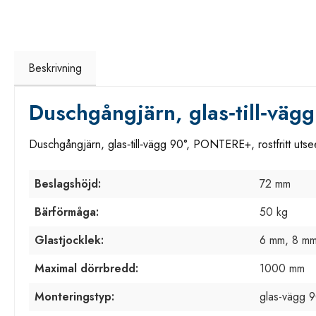
Beskrivning
Duschgångjärn, glas‑till‑väg
Duschgångjärn, glas‑till‑vägg 90°, PONTERE+, rostfritt uts
Beslagshöjd:
72 mm
Bärförmåga:
50 kg
Glastjocklek:
6 mm, 8 mm
Maximal dörrbredd:
1000 mm
Monteringstyp:
glas-vägg 