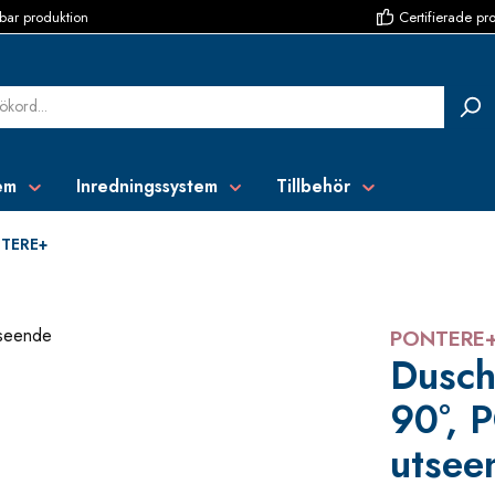
bar produktion
Certifierade pr
em
Inredningssystem
Tillbehör
TERE+
PONTERE
Dusch
90°, 
utsee