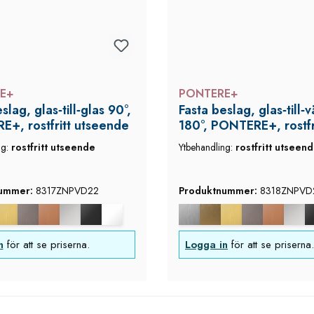
E+
PONTERE+
slag, glas‑till‑glas 90°,
Fasta beslag, glas‑till‑
+, rostfritt utseende
180°, PONTERE+, rostfr
utseende
ng:
rostfritt utseende
Ytbehandling:
rostfritt utseen
nummer:
8317ZNPVD22
Produktnummer:
8318ZNPVD
n
för att se priserna.
Logga in
för att se priserna.