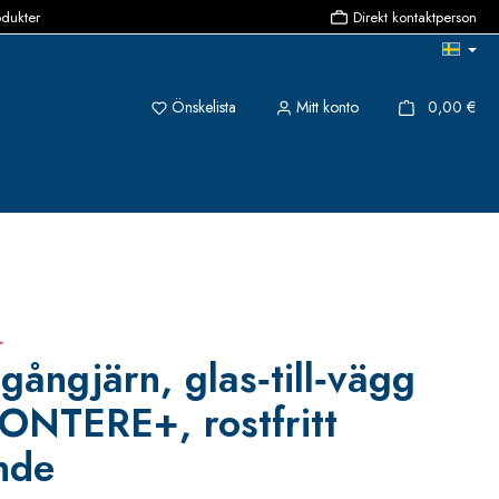
odukter
Direkt kontaktperson
Du har 0 objekt i önskelistan
{1}
Önskelista
Mitt konto
0,00 €
+
gångjärn, glas‑till‑vägg
PONTERE+, rostfritt
nde