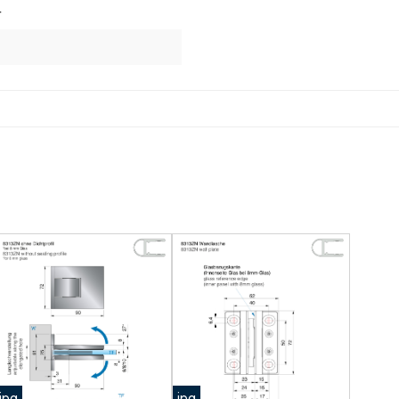
+
jpg
jpg