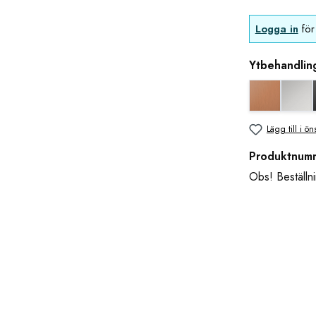
Logga in
för 
Ytbehandlin
Koppar uts
bla
Lägg till i ön
Produktnum
Obs! Beställni