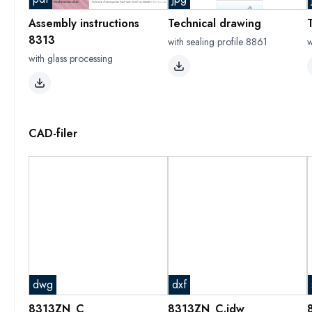
Assembly instructions
Technical drawing
8313
with sealing profile 8861
w
with glass processing
CAD-filer
dwg
dxf
8313ZN_C
8313ZN_C.idw