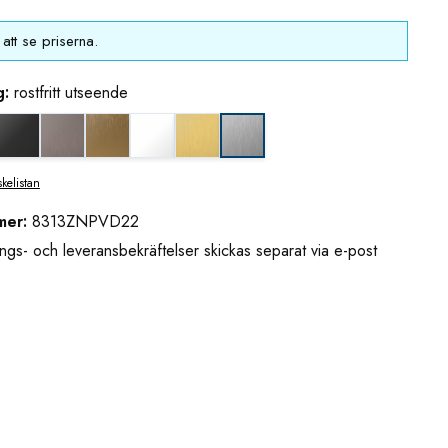
att se priserna.
g:
rostfritt utseende
eende (borstad)
nkkrom
djupsvart matt
grafitmetall utseende (borstad)
guldbrons utseende (borstad)
matt vit
mässing/guld utseende (borstad)
rostfritt utseende
skelistan
mer:
8313ZNPVD22
ngs- och leveransbekräftelser skickas separat via e-post