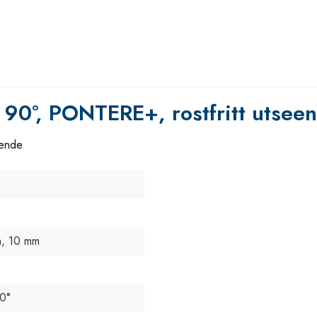
g 90°, PONTERE+, rostfritt utsee
eende
, 10 mm
90°