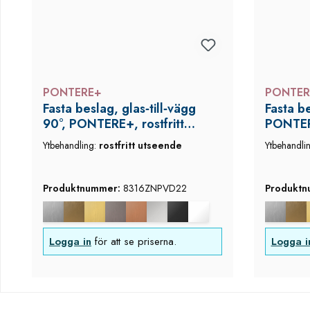
PONTERE+
PONTER
Fasta beslag, glas‑till‑vägg
Fasta be
90°, PONTERE+, rostfritt
PONTERE
utseende
Ytbehandling:
rostfritt utseende
Ytbehandli
Produktnummer:
8316ZNPVD22
Produkt
Logga in
för att se priserna.
Logga i