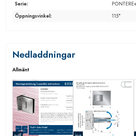
Serie:
PONTERE
Öppningsvinkel:
115°
Nedladdningar
Allmänt
pdf
jpg