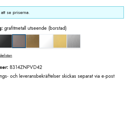
att se priserna.
g:
grafitmetall utseende (borstad)
eende (borstad)
nkkrom
djupsvart matt
guldbrons utseende (borstad)
matt vit
mässing/guld utseende (borstad)
rostfritt utseende
grafitmetall utseende (borstad)
skelistan
mer:
8314ZNPVD42
ngs- och leveransbekräftelser skickas separat via e-post