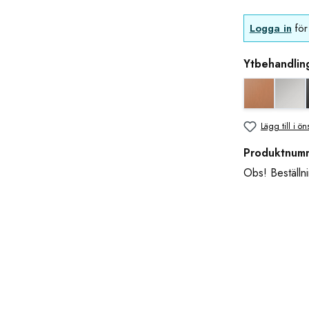
Logga in
för 
Ytbehandlin
Koppar uts
bla
Lägg till i ön
Produktnum
Obs! Beställni