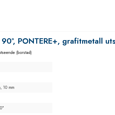
g 90°, PONTERE+, grafitmetall ut
utseende (borstad)
, 10 mm
90°