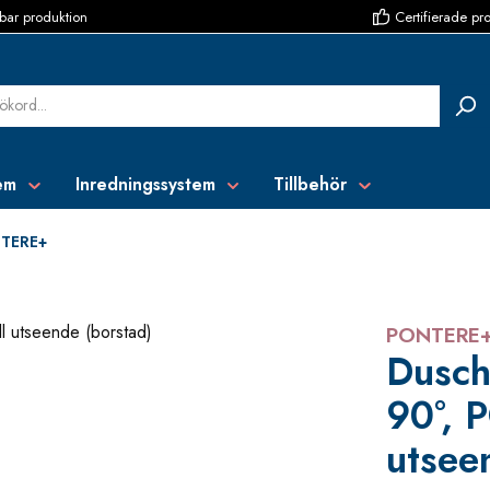
bar produktion
Certifierade pr
em
Inredningssystem
Tillbehör
TERE+
PONTERE
Dusch
90°, 
utsee