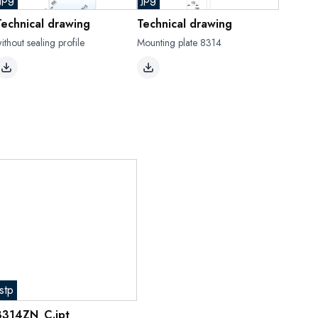
Technical drawing
Technical drawing
ithout sealing profile
Mounting plate 8314
stp
8314ZN_C.ipt