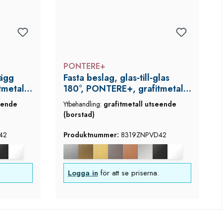
PONTERE+
vägg
Fasta beslag, glas‑till‑glas
tmetall
180°, PONTERE+, grafitmetall
utseende (borstad)
eende
Ytbehandling:
grafitmetall utseende
(borstad)
42
Produktnummer:
8319ZNPVD42
Logga in
för att se priserna.