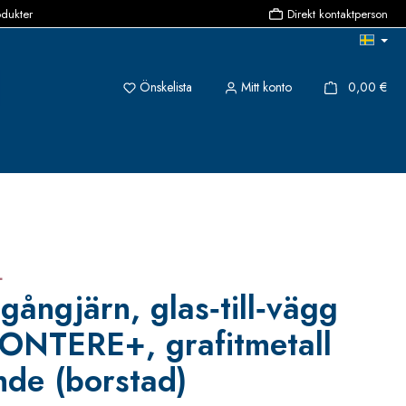
odukter
Direkt kontaktperson
Du har 0 objekt i önskelistan
{1}
Önskelista
Mitt konto
0,00 €
+
gångjärn, glas‑till‑vägg
PONTERE+, grafitmetall
nde (borstad)