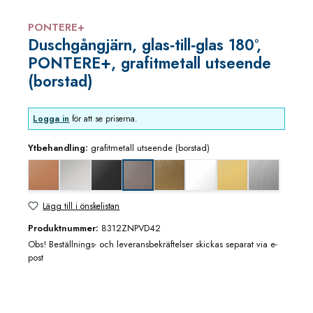
PONTERE+
Duschgångjärn, glas‑till‑glas 180°,
PONTERE+, grafitmetall utseende
(borstad)
Logga in
för att se priserna.
Ytbehandling:
grafitmetall utseende (borstad)
Koppar utseende (borstad)
blankkrom
djupsvart matt
guldbrons utseende (borstad)
matt vit
mässing/guld utseen
rostfritt utse
grafitmetall utseende (borstad)
Lägg till i önskelistan
Produktnummer:
8312ZNPVD42
Obs! Beställnings- och leveransbekräftelser skickas separat via e-
post