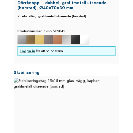
Dörrknopp – dubbel, grafitmetall utseende
(borstad), Ø40×70×30 mm
Ytbehandling:
grafitmetall utseende (borstad)
Produktnummer:
8237ZNPVD42
Logga in
för att se priserna.
Hoppa över produktgalleri
Stabilisering