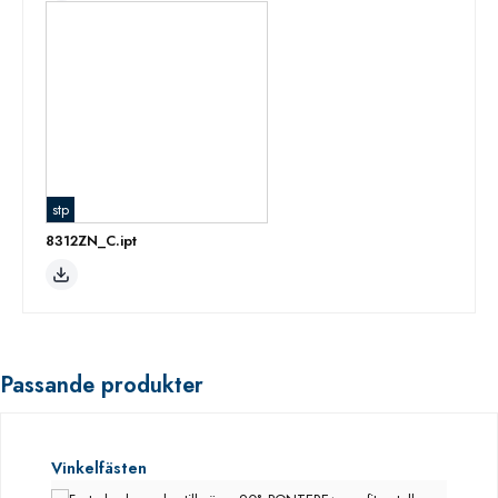
stp
8312ZN_C.ipt
Passande produkter
Hoppa över produktgalleri
Vinkelfästen