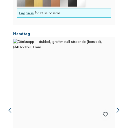
Logga in
för att se priserna.
Hoppa över produktgalleri
Handtag