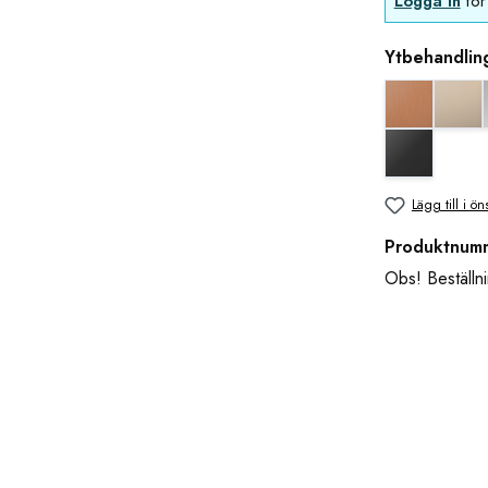
Logga in
för 
Ytbehandlin
Koppar uts
blan
svart matt
Lägg till i ön
Produktnum
Obs! Beställni