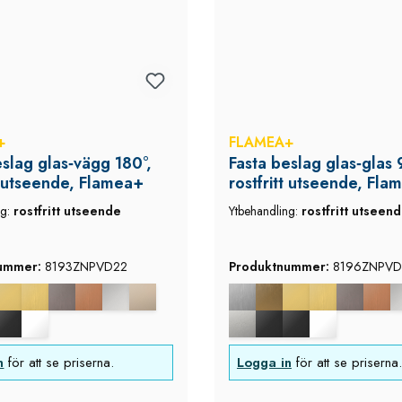
+
FLAMEA+
eslag glas‑vägg 180°,
Fasta beslag glas‑glas 
tt utseende, Flamea+
rostfritt utseende, Fla
ng:
rostfritt utseende
Ytbehandling:
rostfritt utseen
nummer:
8193ZNPVD22
Produktnummer:
8196ZNPVD
n
för att se priserna.
Logga in
för att se priserna.