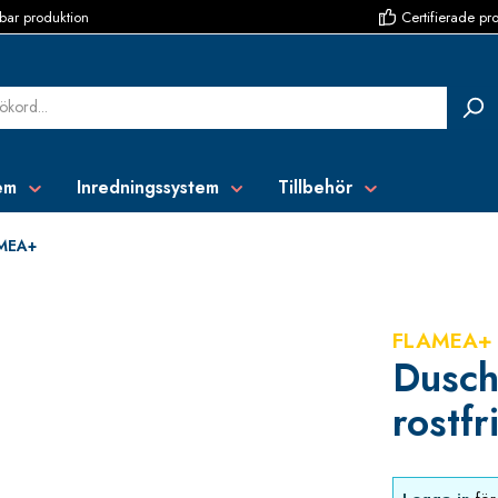
bar produktion
Certifierade pr
em
Inredningssystem
Tillbehör
MEA+
FLAMEA+
Dusch
rostf