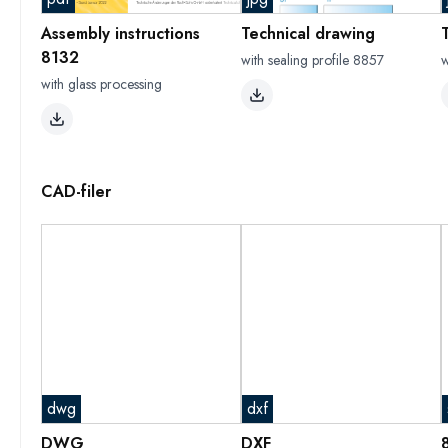
Assembly instructions
Technical drawing
8132
with sealing profile 8857
w
with glass processing
CAD-filer
dwg
dxf
DWG
DXF