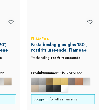
FLAMEA+
90°,
Fasta beslag glas‑glas 180°,
mea+
rostfritt utseende, Flamea+
de
Ytbehandling:
rostfritt utseende
22
Produktnummer:
8191ZNPVD22
Logga in
för att se priserna.