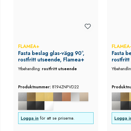
FLAMEA+
FLAMEA
Fasta beslag glas‑vägg 90°,
Fasta b
rostfritt utseende, Flamea+
rostfri
Ytbehandling:
rostfritt utseende
Ytbehandli
Produktnummer:
8194ZNPVD22
Produkt
Logga in
för att se priserna.
Logga i