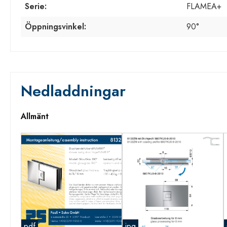
Serie:
FLAMEA+
Öppningsvinkel:
90°
Nedladdningar
Allmänt
pdf
jpg