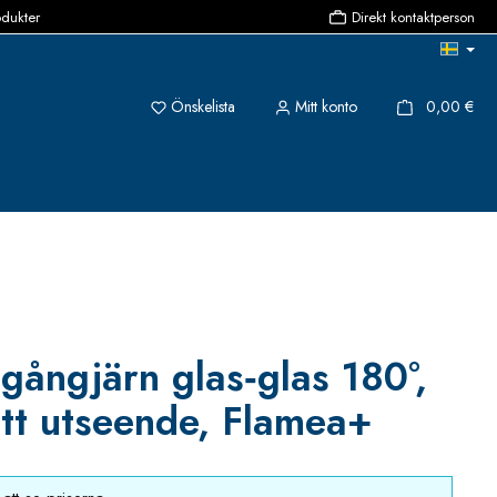
odukter
Direkt kontaktperson
Du har 0 objekt i önskelistan
{1}
Önskelista
Mitt konto
0,00 €
gångjärn glas‑glas 180°,
ritt utseende, Flamea+