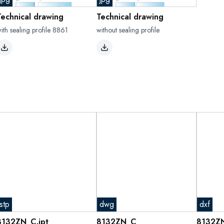
Technical drawing
Technical drawing
ith sealing profile 8861
without sealing profile
stp
dwg
dxf
8132ZN_C.ipt
8132ZN_C
8132ZN