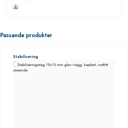
Passande produkter
Hoppa över produktgalleri
Stabilisering