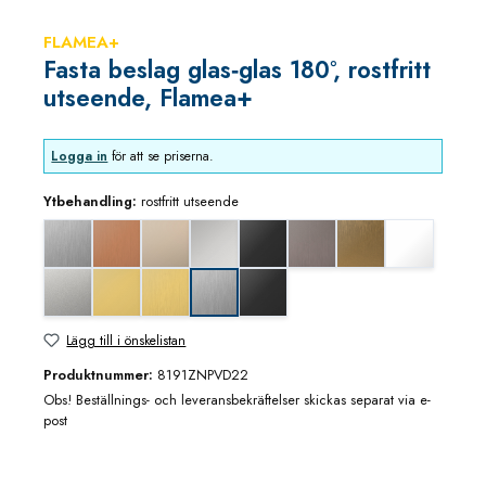
FLAMEA+
Fasta beslag glas‑glas 180°, rostfritt
utseende, Flamea+
Logga in
för att se priserna.
Ytbehandling:
rostfritt utseende
Edelstahloptik (ZN22)
Koppar utseende (borstad)
blank nickel
blankkrom
djupsvart matt
grafitmetall utseende (borsta
guldbrons utseende 
matt vit
mattkrom
mässing/guld blank utseende
mässing/guld utseende (borstad)
svart matt
rostfritt utseende
Lägg till i önskelistan
Produktnummer:
8191ZNPVD22
Obs! Beställnings- och leveransbekräftelser skickas separat via e-
post