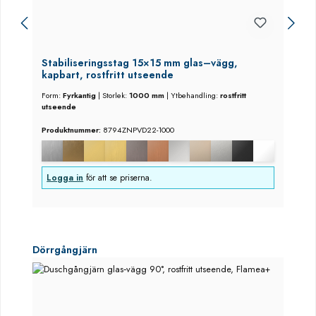
Stabiliseringsstag 15×15 mm glas–vägg,
kapbart, rostfritt utseende
Form:
Fyrkantig
|
Storlek:
1000 mm
|
Ytbehandling:
rostfritt
utseende
Produktnummer:
8794ZNPVD22-1000
Logga in
för att se priserna.
Hoppa över produktgalleri
Dörrgångjärn