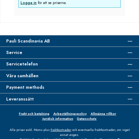
Logga in
för att se priserna.
Pauli Scandinavia AB
Service
Servicetelefon
Våra samhällen
Payment methods
Leveranssätt
Frakt och betalning
Avbeställningspolicy
Allmänna villkor
Juridisk information
Datenschutz
Alla priser exkl. Moms plus
fraktkostnader
och eventuella fraktkostnader, om inget
annat anges.