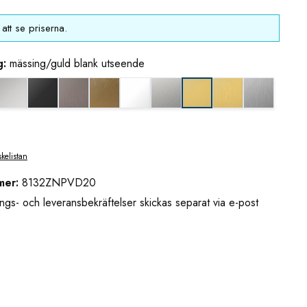
att se priserna.
g:
mässing/guld blank utseende
eende (borstad)
k nickel
blankkrom
djupsvart matt
grafitmetall utseende (borstad)
guldbrons utseende (borstad)
matt vit
mattkrom
mässing/guld uts
rostfritt u
mässing/guld blank uts
skelistan
mer:
8132ZNPVD20
ngs- och leveransbekräftelser skickas separat via e-post