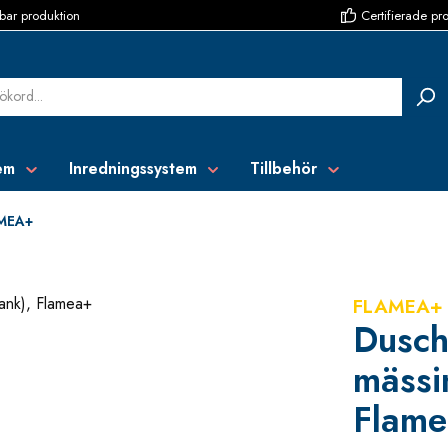
bar produktion
Certifierade pr
em
Inredningssystem
Tillbehör
MEA+
FLAMEA+
Dusch
mässi
Flam