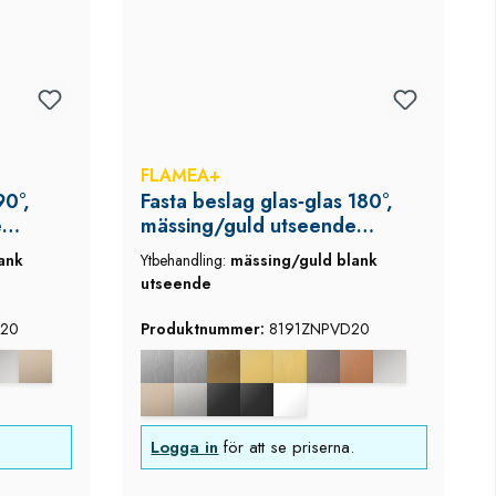
FLAMEA+
90°,
Fasta beslag glas‑glas 180°,
e
mässing/guld utseende
(blank), Flamea+
ank
Ytbehandling:
mässing/guld blank
utseende
20
Produktnummer:
8191ZNPVD20
Logga in
för att se priserna.