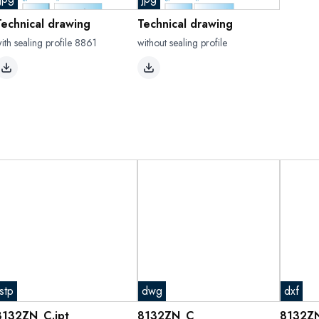
Technical drawing
Technical drawing
ith sealing profile 8861
without sealing profile
stp
dwg
dxf
8132ZN_C.ipt
8132ZN_C
8132ZN