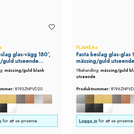
+
FLAMEA+
eslag glas‑vägg 180°,
Fasta beslag glas‑glas 
/guld utseende
mässing/guld utseend
, Flamea+
(blank), Flamea+
ng:
mässing/guld blank
Ytbehandling:
mässing/guld bl
utseende
nummer:
8193ZNPVD20
Produktnummer:
8196ZNPVD
n
för att se priserna.
Logga in
för att se priserna.