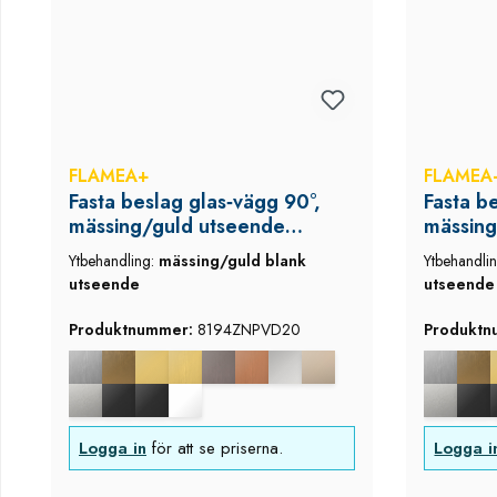
FLAMEA+
FLAMEA
Fasta beslag glas‑vägg 90°,
Fasta b
mässing/guld utseende
mässing
(blank), Flamea+
(blank)
Ytbehandling:
mässing/guld blank
Ytbehandli
utseende
utseende
Produktnummer:
8194ZNPVD20
Produkt
Logga in
för att se priserna.
Logga i