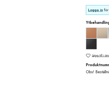
Logga in
för 
Ytbehandlin
Koppar uts
blan
svart matt
Lägg till i ön
Produktnum
Obs! Beställni