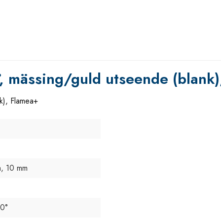
, mässing/guld utseende (blank
k), Flamea+
, 10 mm
80°