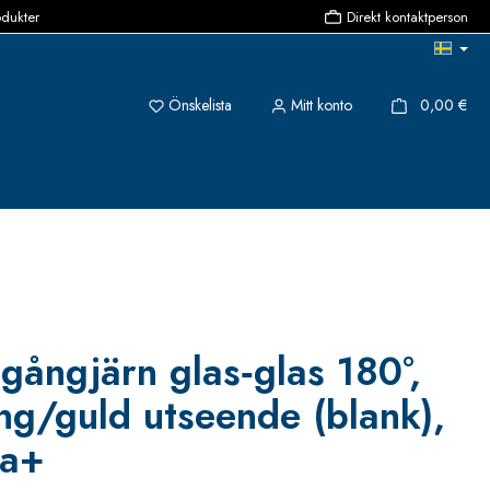
odukter
Direkt kontaktperson
Du har 0 objekt i önskelistan
{1}
Önskelista
Mitt konto
0,00 €
gångjärn glas‑glas 180°,
ng/guld utseende (blank),
ea+