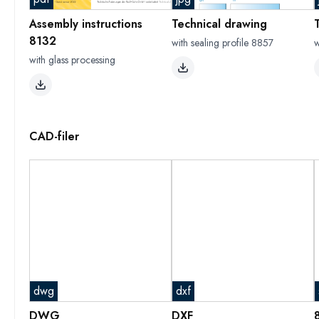
Assembly instructions
Technical drawing
8132
with sealing profile 8857
w
with glass processing
CAD-filer
dwg
dxf
DWG
DXF