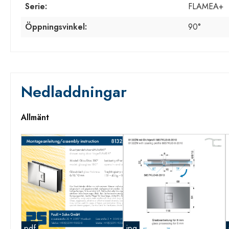
Serie:
FLAMEA+
Öppningsvinkel:
90°
Nedladdningar
Allmänt
pdf
jpg