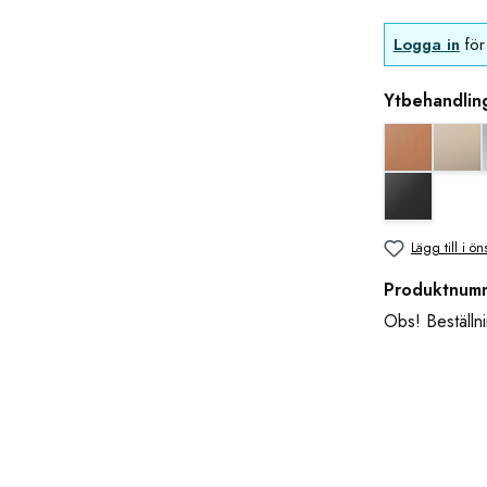
Logga in
för 
Ytbehandlin
Koppar uts
blan
svart matt
Lägg till i ön
Produktnum
Obs! Beställni