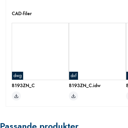
CAD-filer
dwg
dxf
8193ZN_C
8193ZN_C.idw
Passande produkter