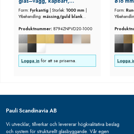
glas–vägg, kapbart,
ø16 mm
mässing/guld utseende (blank)
Form:
Fyrkantig
|
Storlek:
1000 mm
|
Form:
Ru
Ytbehandling:
mässing/guld blank
Ytbehandli
utseende
utseende
Produktnummer:
8794ZNPVD20-1000
Produkt
Logga in
för att se priserna.
Logga i
Pauli Scandinavia AB
Vi utvecklar, tillverkar och levererar högkvalitativa beslag
och system för strukturellt glasbyggande. Vår egen