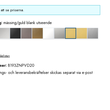
att se priserna.
g:
mässing/guld blank utseende
eende (borstad)
k nickel
blankkrom
djupsvart matt
grafitmetall utseende (borstad)
guldbrons utseende (borstad)
matt vit
mattkrom
mässing/guld uts
rostfritt u
mässing/guld blank uts
skelistan
mer:
8193ZNPVD20
ngs- och leveransbekräftelser skickas separat via e-post