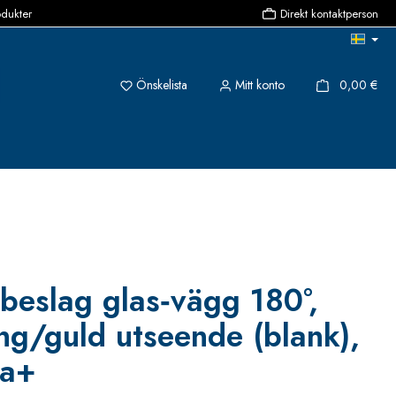
odukter
Direkt kontaktperson
Du har 0 objekt i önskelistan
{1}
Önskelista
Mitt konto
0,00 €
 beslag glas‑vägg 180°,
ng/guld utseende (blank),
ea+