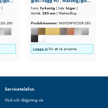
g/guld
glas–vägg 90°, mässing/guld
utseende (blank),
r
|
Form:
Fyrkantig
|
Sida:
höger
|
d
högerutförande, längd
Storlek:
280 mm
|
Ytbehandling:
°
280 mm, justerbara ±2°
de
mässing/guld blank utseende
20L-280
Produktnummer:
8439ZNPVD20R-280
Logga in
för att se priserna.
Servicetelefon
Stöd och rådgivning via: