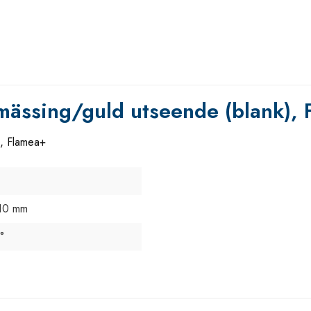
 mässing/guld utseende (blank),
), Flamea+
10 mm
°