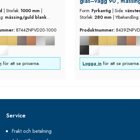
glas–vägg 90°, mässin
utseende (blank),
nd
|
Storlek:
1000 mm
|
Form:
Fyrkantig
|
Sida:
vänste
vänsterutförande, läng
ng:
mässing/guld blank
Storlek:
280 mm
|
Ytbehandling:
280 mm, justerbara ±2
mässing/guld blank utseen
nummer:
8744ZNPVD20-1000
Produktnummer:
8439ZNPVD
n
för att se priserna.
Logga in
för att se priserna.
Service
Frakt och betalning