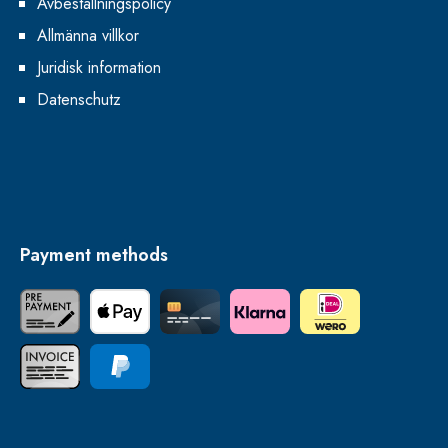
Avbeställningspolicy
Allmänna villkor
Juridisk information
Datenschutz
Payment methods
Förskottsbetalning
Apple Pay
Credit Card
Klarna
iDEAL | Wero
Faktura
PayPal