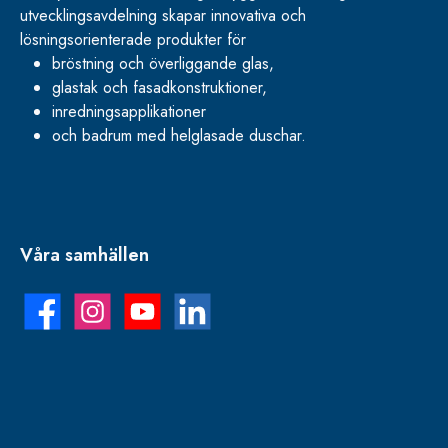
utvecklingsavdelning skapar innovativa och
lösningsorienterade produkter för
bröstning och överliggande glas,
glastak och fasadkonstruktioner,
inredningsapplikationer
och badrum med helglasade duschar.
Våra samhällen
Facebook
Instagram
YouTube
LinkedIn