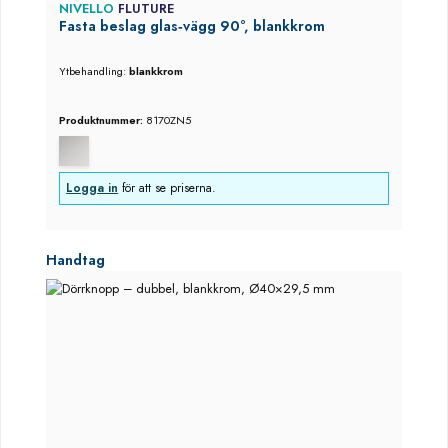
NIVELLO
FLUTURE
Fasta beslag glas‑vägg 90°, blankkrom
Ytbehandling:
blankkrom
Produktnummer:
8170ZN5
Logga in
för att se priserna.
Hoppa över produktgalleri
Handtag