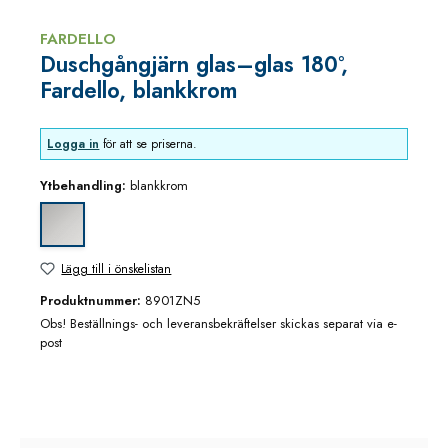
FARDELLO
Duschgångjärn glas–glas 180°,
Fardello, blankkrom
Logga in
för att se priserna.
Ytbehandling:
blankkrom
blankkrom
Lägg till i önskelistan
Produktnummer:
8901ZN5
Obs! Beställnings- och leveransbekräftelser skickas separat via e-
post