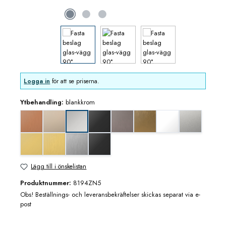
Logga in
för att se priserna.
Ytbehandling:
blankkrom
Koppar utseende (borstad)
blank nickel
djupsvart matt
grafitmetall utseende (borstad)
guldbrons utseende (borstad
matt vit
mattkrom
blankkrom
mässing/guld blank utseende
mässing/guld utseende (borstad)
rostfritt utseende
svart matt
Lägg till i önskelistan
Produktnummer:
8194ZN5
Obs! Beställnings- och leveransbekräftelser skickas separat via e-
post