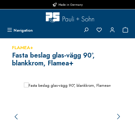
Made in Germany
Hoppa till huvudinnehåll
Du har 0 objekt i 
{1}
Navigation
FLAMEA+
Fasta beslag glas‑vägg 90°,
blankkrom, Flamea+
Hoppa över bildgalleri