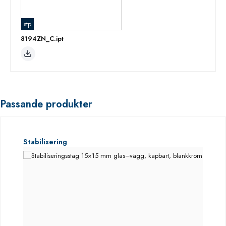
stp
8194ZN_C.ipt
Passande produkter
Hoppa över produktgalleri
Stabilisering