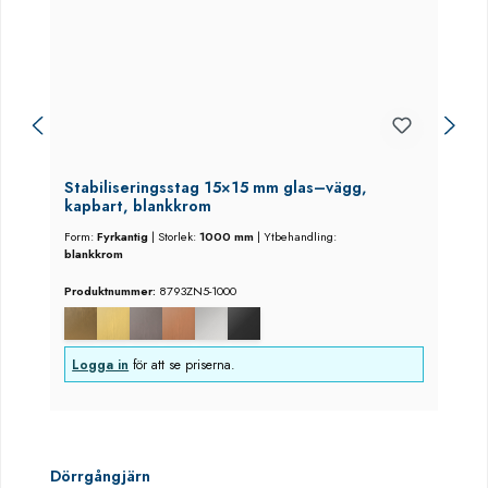
Stabiliseringsstag 15×15 mm glas–vägg,
kapbart, blankkrom
Form:
Fyrkantig
|
Storlek:
1000 mm
|
Ytbehandling:
blankkrom
Produktnummer:
8793ZN5-1000
Logga in
för att se priserna.
Hoppa över produktgalleri
Dörrgångjärn