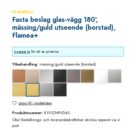
FLAMEA+
Fasta beslag glas‑vägg 180°,
mässing/guld utseende (borstad),
Flamea+
Logga in
för att se priserna.
Ytbehandling:
mässing/guld utseende (borstad)
Koppar utseende (borstad)
blank nickel
blankkrom
djupsvart matt
grafitmetall utseende (borstad)
guldbrons utseende (borstad
matt vit
mattkrom
mässing/guld blank utseende
rostfritt utseende
svart matt
mässing/guld utseende (borstad)
Lägg till i önskelistan
Produktnummer:
8193ZNPVD40
Obs! Beställnings- och leveransbekräftelser skickas separat via e-
post