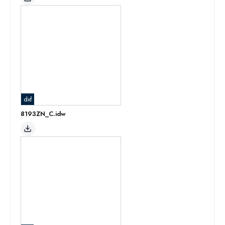
dxf
8193ZN_C.idw