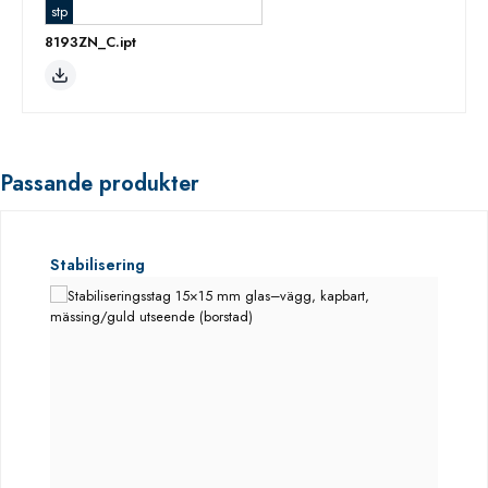
stp
8193ZN_C.ipt
Passande produkter
Hoppa över produktgalleri
Stabilisering