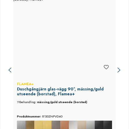
FLAMEA+
Duschgångjärn glas‑vägg 90°, mässing/guld
utseende (borstad), Flamea+
Ytbehandling:
mässing/guld utseende (borstad)
Produktnummer:
8130ZNPVD40