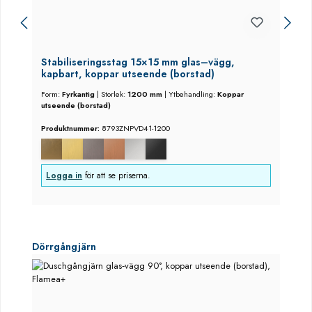
Stabiliseringsstag 15×15 mm glas–vägg,
kapbart, koppar utseende (borstad)
Form:
Fyrkantig
|
Storlek:
1200 mm
|
Ytbehandling:
Koppar
utseende (borstad)
Produktnummer:
8793ZNPVD41-1200
Logga in
för att se priserna.
Hoppa över produktgalleri
Dörrgångjärn