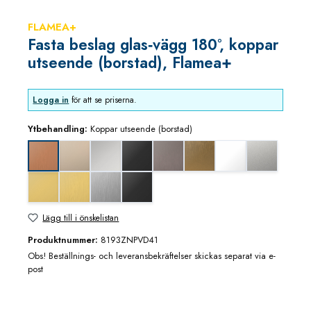
FLAMEA+
Fasta beslag glas‑vägg 180°, koppar
utseende (borstad), Flamea+
Logga in
för att se priserna.
Ytbehandling:
Koppar utseende (borstad)
blank nickel
blankkrom
djupsvart matt
grafitmetall utseende (borstad)
guldbrons utseende (borstad
matt vit
mattkrom
Koppar utseende (borstad)
mässing/guld blank utseende
mässing/guld utseende (borstad)
rostfritt utseende
svart matt
Lägg till i önskelistan
Produktnummer:
8193ZNPVD41
Obs! Beställnings- och leveransbekräftelser skickas separat via e-
post