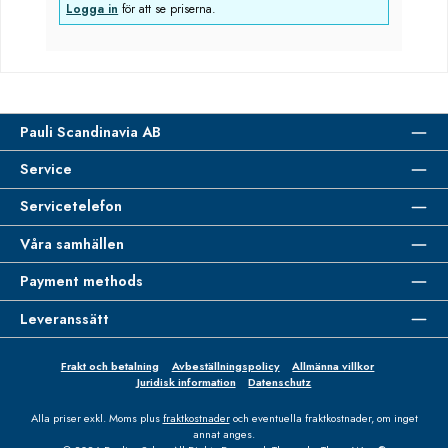
Logga in
för att se priserna.
Pauli Scandinavia AB
Service
Servicetelefon
Våra samhällen
Payment methods
Leveranssätt
Frakt och betalning
Avbeställningspolicy
Allmänna villkor
Juridisk information
Datenschutz
Alla priser exkl. Moms plus
fraktkostnader
och eventuella fraktkostnader, om inget
annat anges.