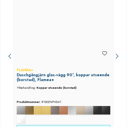
FLAMEA+
Duschgångjärn glas‑vägg 90°, koppar utseende
(borstad), Flamea+
Ytbehandling:
Koppar utseende (borstad)
Produktnummer:
8130ZNPVD41