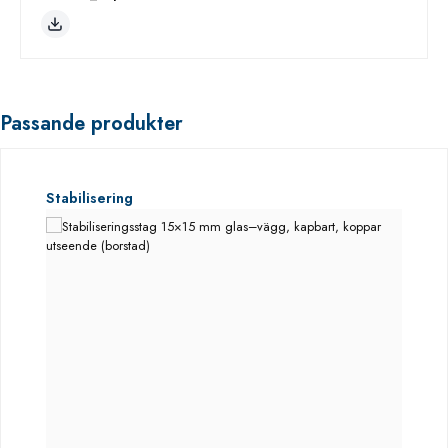
Passande produkter
Hoppa över produktgalleri
Stabilisering