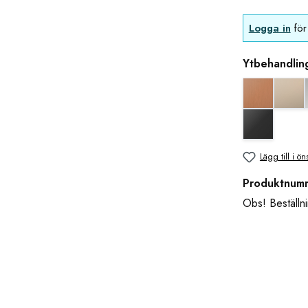
Logga in
för 
Ytbehandlin
Koppar uts
blan
svart matt
Lägg till i ön
Produktnum
Obs! Beställni