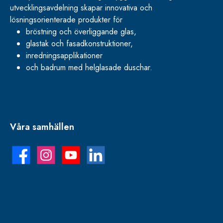
utvecklingsavdelning skapar innovativa och
lösningsorienterade produkter för
bröstning och överliggande glas,
glastak och fasadkonstruktioner,
inredningsapplikationer
och badrum med helglasade duschar.
Våra samhällen
Facebook
Instagram
YouTube
LinkedIn