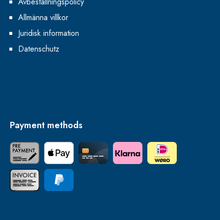
Avbeställningspolicy
Allmänna villkor
Juridisk information
Datenschutz
Payment methods
Förskottsbetalning
Apple Pay
Credit Card
Klarna
iDEAL | Wero
Faktura
PayPal