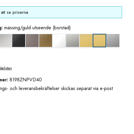
att se priserna.
g:
mässing/guld utseende (borstad)
eende (borstad)
k nickel
blankkrom
djupsvart matt
grafitmetall utseende (borstad)
guldbrons utseende (borstad)
matt vit
mattkrom
mässing/guld blank uts
rostfritt u
mässing/guld uts
skelistan
mer:
8198ZNPVD40
ngs- och leveransbekräftelser skickas separat via e-post