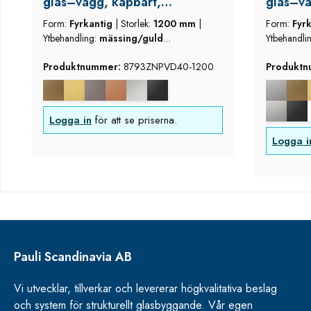
glas–vägg, kapbart,
glas–vä
mässing/guld utseende
mässing
Form:
Fyrkantig
|
Storlek:
1200 mm
|
Form:
Fyr
(borstad)
(borsta
Ytbehandling:
mässing/guld
Ytbehandli
utseende (borstad)
utseende 
Produktnummer:
8793ZNPVD40-1200
Produkt
Logga in
för att se priserna.
Logga i
Pauli Scandinavia AB
Vi utvecklar, tillverkar och levererar högkvalitativa beslag
och system för strukturellt glasbyggande. Vår egen