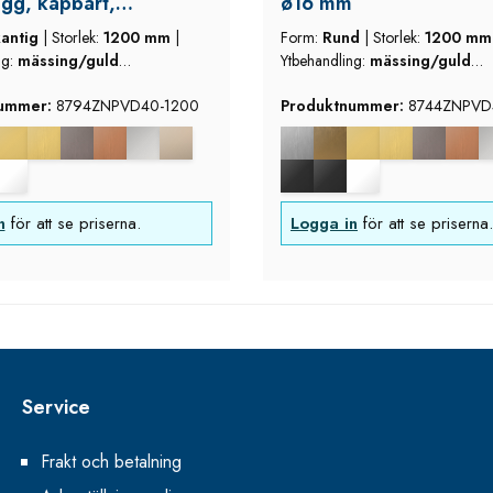
gg, kapbart,
ø16 mm
/guld utseende
kantig
|
Storlek:
1200 mm
|
Form:
Rund
|
Storlek:
1200 m
d)
ng:
mässing/guld
Ytbehandling:
mässing/guld
(borstad)
utseende (borstad)
nummer:
8794ZNPVD40-1200
Produktnummer:
8744ZNPVD
n
för att se priserna.
Logga in
för att se priserna.
Service
Frakt och betalning