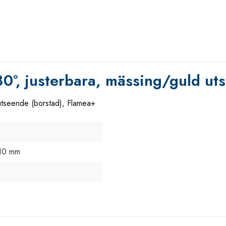
80°, justerbara, mässing/guld ut
utseende (borstad), Flamea+
10 mm