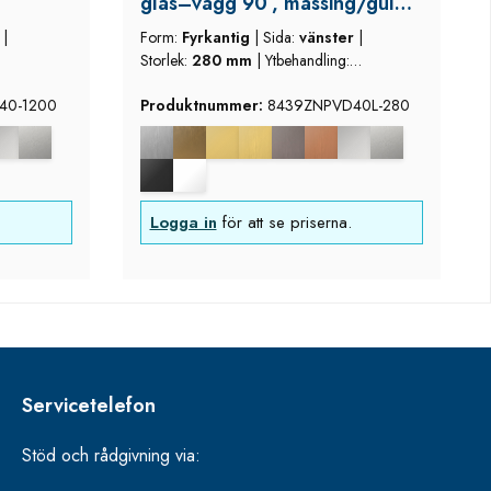
glas–vägg 90°, mässing/guld
utseende (borstad),
m
|
Form:
Fyrkantig
|
Sida:
vänster
|
vänsterutförande, längd
Storlek:
280 mm
|
Ytbehandling:
280 mm, justerbara ±2°
mässing/guld utseende (borstad)
40-1200
Produktnummer:
8439ZNPVD40L-280
Logga in
för att se priserna.
Servicetelefon
Stöd och rådgivning via: