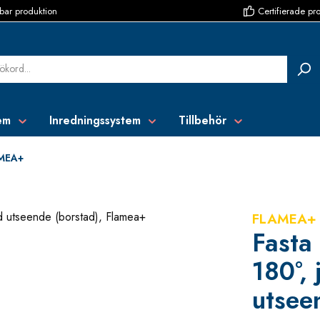
bar produktion
Certifierade pr
em
Inredningssystem
Tillbehör
MEA+
FLAMEA+
Fasta
180°,
utsee