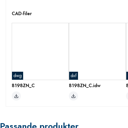
CAD-filer
dwg
dxf
8198ZN_C
8198ZN_C.idw
Passande produkter