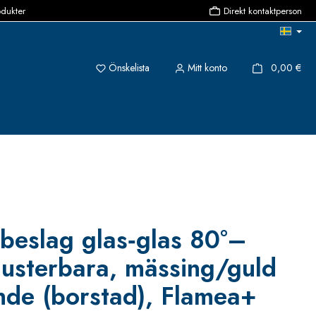
odukter
Direkt kontaktperson
Du har 0 objekt i önskelistan
{1}
Önskelista
Mitt konto
0,00 €
 beslag glas‑glas 80°–
 justerbara, mässing/guld
nde (borstad), Flamea+