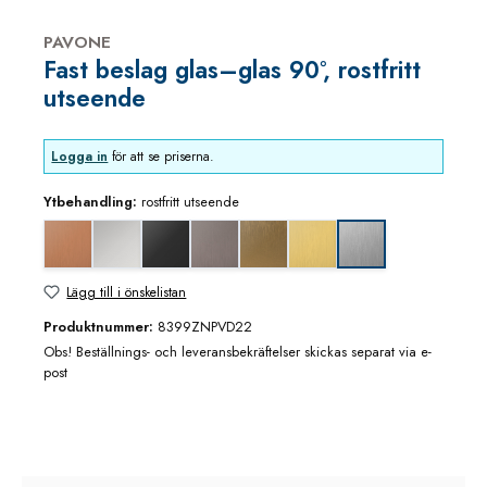
PAVONE
Fast beslag glas–glas 90°, rostfritt
utseende
Logga in
för att se priserna.
Ytbehandling:
rostfritt utseende
Koppar utseende (borstad)
blankkrom
djupsvart matt
grafitmetall utseende (borstad)
guldbrons utseende (borstad)
mässing/guld utseende (bor
rostfritt utseende
Lägg till i önskelistan
Produktnummer:
8399ZNPVD22
Obs! Beställnings- och leveransbekräftelser skickas separat via e-
post