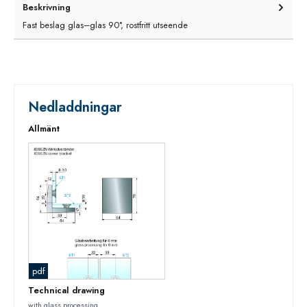
Beskrivning
Fast beslag glas–glas 90°, rostfritt utseende
Nedladdningar
Allmänt
pdf
Technical drawing
with glass processing