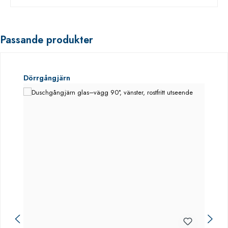
Passande produkter
Hoppa över produktgalleri
Dörrgångjärn