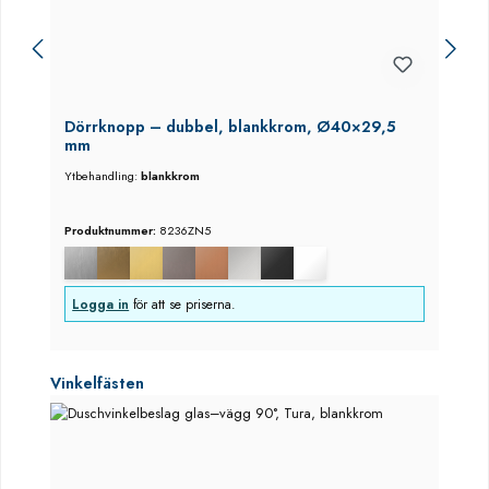
Dörrknopp – dubbel, blankkrom, Ø40×29,5
mm
Ytbehandling:
blankkrom
Produktnummer:
8236ZN5
Logga in
för att se priserna.
Hoppa över produktgalleri
Vinkelfästen