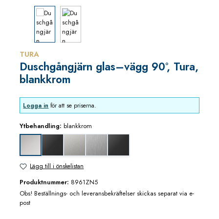
TURA
Duschgångjärn glas–vägg 90°, Tura,
blankkrom
Logga in
för att se priserna.
Ytbehandling:
blankkrom
djupsvart matt
mattkrom
rostfritt utseende
svart matt
blankkrom
Lägg till i önskelistan
Produktnummer:
8961ZN5
Obs! Beställnings- och leveransbekräftelser skickas separat via e-
post