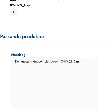
8961ZN_C.ipt
Passande produkter
Hoppa över produktgalleri
Handtag