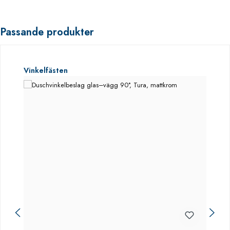
Passande produkter
Hoppa över produktgalleri
Vinkelfästen