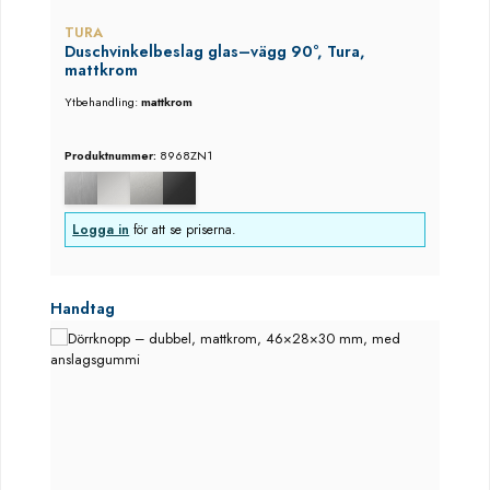
TURA
Duschvinkelbeslag glas–vägg 90°, Tura,
mattkrom
Ytbehandling:
mattkrom
Produktnummer:
8968ZN1
Logga in
för att se priserna.
Hoppa över produktgalleri
Handtag