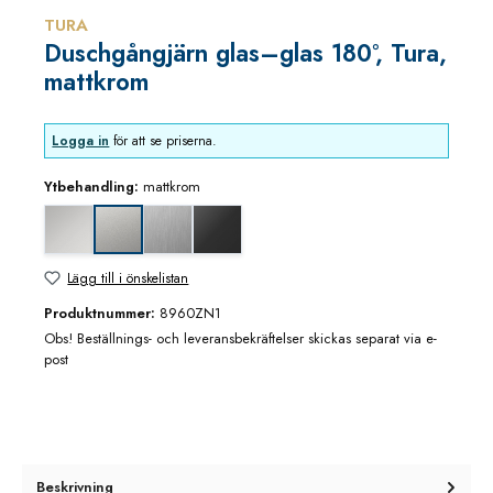
TURA
Duschgångjärn glas–glas 180°, Tura,
mattkrom
Logga in
för att se priserna.
Ytbehandling:
mattkrom
blankkrom
rostfritt utseende
svart matt
mattkrom
Lägg till i önskelistan
Produktnummer:
8960ZN1
Obs! Beställnings- och leveransbekräftelser skickas separat via e-
post
Beskrivning