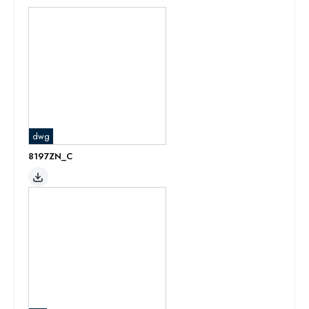
dwg
8197ZN_C