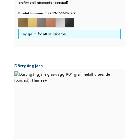
grafitmetall utseende (borstad)
Produktnummer:
8793ZNPVD42-1200
Logga in
för att se priserna.
Hoppa över produktgalleri
Dörrgångjärn