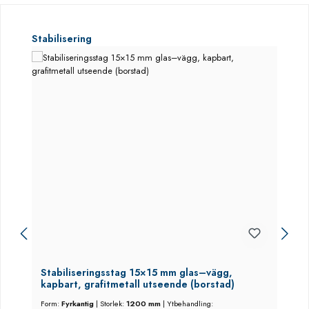
Hoppa över produktgalleri
Stabilisering
Stabiliseringsstag 15×15 mm glas–vägg,
kapbart, grafitmetall utseende (borstad)
Form:
Fyrkantig
|
Storlek:
1200 mm
|
Ytbehandling: