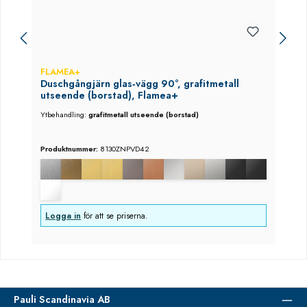
FLAMEA+
Duschgångjärn glas‑vägg 90°, grafitmetall
utseende (borstad), Flamea+
Ytbehandling:
grafitmetall utseende (borstad)
Produktnummer:
8130ZNPVD42
Logga in
för att se priserna.
Pauli Scandinavia AB