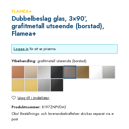
FLAMEA+
Dubbelbeslag glas, 3×90°,
grafitmetall utseende (borstad),
Flamea+
Logga in
för att se priserna.
Ytbehandling:
grafitmetall utseende (borstad)
Koppar utseende (borstad)
blank nickel
blankkrom
djupsvart matt
guldbrons utseende (borstad
matt vit
mattkrom
grafitmetall utseende (borstad)
mässing/guld blank utseende
mässing/guld utseende (borstad)
rostfritt utseende
svart matt
Lägg till i önskelistan
Produktnummer:
8197ZNPVD42
Obs! Beställnings- och leveransbekräftelser skickas separat via e-
post