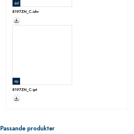
dxf
8197ZN_C.idw
stp
8197ZN_C.ipt
Passande produkter