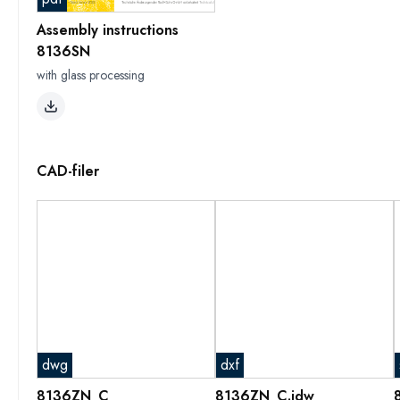
Assembly instructions
8136SN
with glass processing
CAD-filer
dwg
dxf
8136ZN_C
8136ZN_C.idw