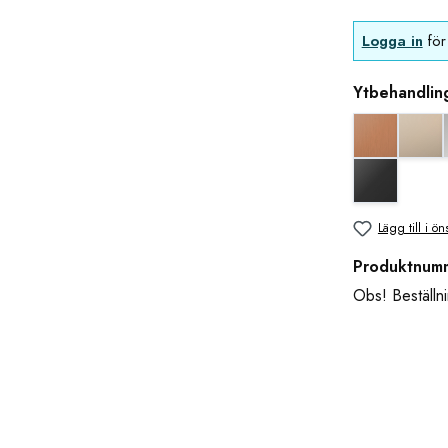
Logga in
för 
Ytbehandlin
Koppar uts
blan
svart matt
Lägg till i ön
Produktnum
Obs! Beställni