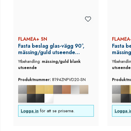
FLAMEA+ SN
FLAMEA
Fasta beslag glas‑vägg 90°,
Fasta be
mässing/guld utseende
mässing
(blank), Flamea+, med
(blank)
Ytbehandling:
mässing/guld blank
Ytbehandli
täcklock
täckloc
utseende
utseende
Produktnummer:
8194ZNPVD20-SN
Produkt
Logga in
för att se priserna.
Logga i