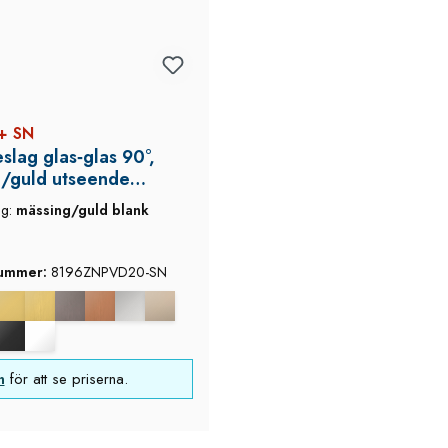
+ SN
slag glas‑glas 90°,
/guld utseende
, Flamea+, med
ng:
mässing/guld blank
k
nummer:
8196ZNPVD20-SN
n
för att se priserna.