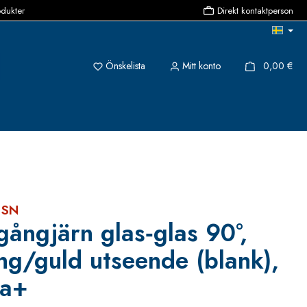
odukter
Direkt kontaktperson
Du har 0 objekt i önskelistan
{1}
Önskelista
Mitt konto
0,00 €
 SN
gångjärn glas‑glas 90°,
ng/guld utseende (blank),
ea+