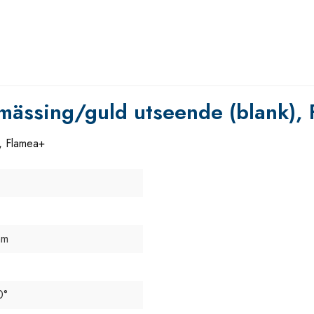
 mässing/guld utseende (blank),
), Flamea+
mm
0°