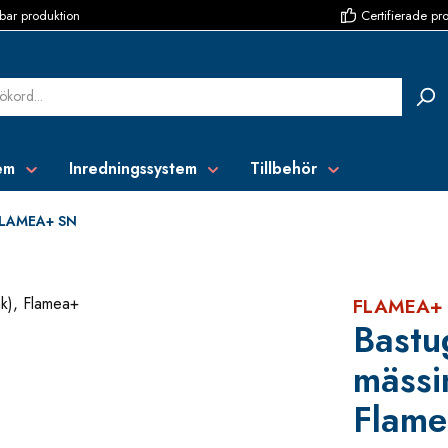
bar produktion
Certifierade pr
em
Inredningssystem
Tillbehör
LAMEA+ SN
FLAMEA+
Bastu
mässi
Flam