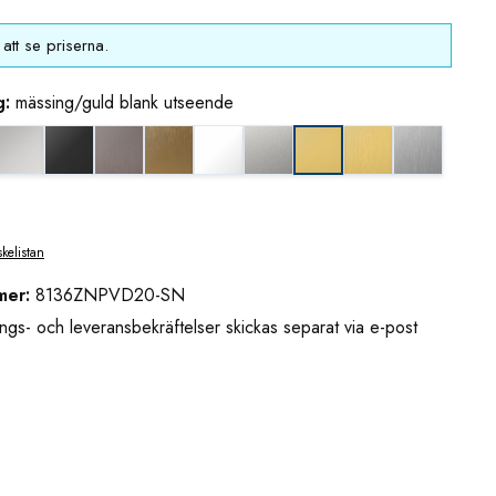
att se priserna.
g:
mässing/guld blank utseende
eende (borstad)
k nickel
blankkrom
djupsvart matt
grafitmetall utseende (borstad)
guldbrons utseende (borstad)
matt vit
mattkrom
mässing/guld uts
rostfritt u
mässing/guld blank uts
skelistan
mer:
8136ZNPVD20-SN
ngs- och leveransbekräftelser skickas separat via e-post