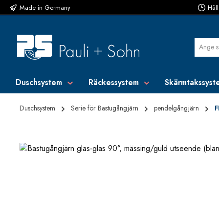
Made in Germany
Håll
pa till huvudinnehåll
Hoppa till sökning
Hoppa till huvudnavigering
Duschsystem
Räckessystem
Skärmtakssyst
Duschsystem
Serie för Bastugångjärn
pendelgångjärn
F
Hoppa över bildgalleri