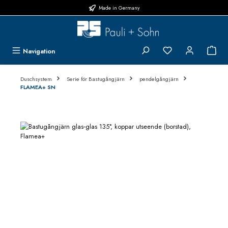
Made in Germany
Hoppa till huvudinnehåll
Du har 0 objekt i 
{1}
Navigation
Duschsystem
Serie för Bastugångjärn
pendelgångjärn
FLAMEA+ SN
Hoppa över bildgalleri