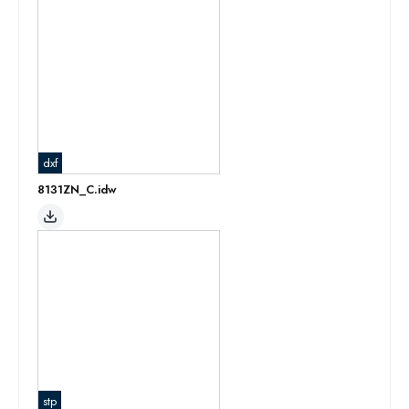
dxf
8131ZN_C.idw
stp