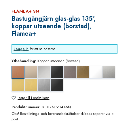
FLAMEA+ SN
Bastugångjärn glas‑glas 135°,
koppar utseende (borstad),
Flamea+
Logga in
för att se priserna.
Ytbehandling:
Koppar utseende (borstad)
blank nickel
blankkrom
djupsvart matt
grafitmetall utseende (borstad)
guldbrons utseende (borstad
matt vit
mattkrom
Koppar utseende (borstad)
mässing/guld blank utseende
mässing/guld utseende (borstad)
rostfritt utseende
svart matt
Lägg till i önskelistan
Produktnummer:
8131ZNPVD41-SN
Obs! Beställnings- och leveransbekräftelser skickas separat via e-
post