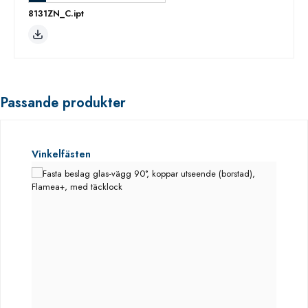
8131ZN_C.ipt
Passande produkter
Hoppa över produktgalleri
Vinkelfästen