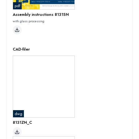
pdf
Assembly instructions 8131SN
with glass processing
CAD-filer
dwg
8131ZN_C