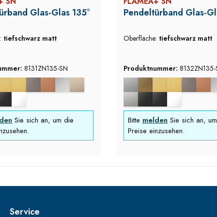
+ SN
FLAMEA+ SN
ürband Glas-Glas 135°
Pendeltürband Glas-Gl
e:
tiefschwarz matt
Oberfläche:
tiefschwarz matt
nummer:
8131ZN135-SN
Produktnummer:
8132ZN135-
den
Sie sich an, um die
Bitte
melden
Sie sich an, um
inzusehen.
Preise einzusehen.
Service