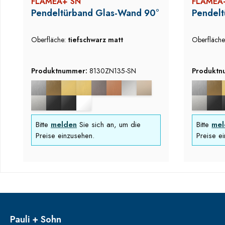
FLAMEA+ SN
FLAMEA
Pendeltürband Glas-Wand 90°
Pendelt
Oberfläche:
tiefschwarz matt
Oberfläch
Produktnummer:
8130ZN135-SN
Produkt
Bitte
melden
Sie sich an, um die
Bitte
mel
Preise einzusehen.
Preise e
Pauli + Sohn