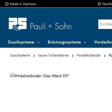
Made in Germany
Nachha
 Hauptinhalt springen
Zur Suche springen
Zur Hauptnavigation springen
Duschsysteme
Brüstungssysteme
Vordachs
Duschsysteme
Sauna-Türbandserien
Pendeltürbänder
F
Bildergalerie überspringen