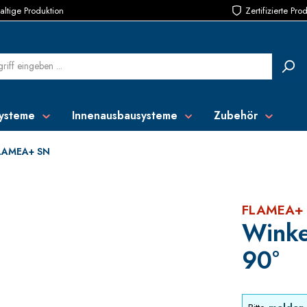
ltige Produktion
Zertifizierte Pro
ysteme
Innenausbausysteme
Zubehör
LAMEA+ SN
FLAMEA+
Winke
90°