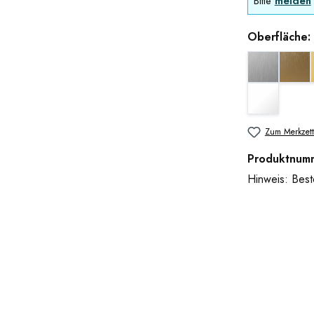
Bitte
melden
Oberfläche:
Edelstahlop
Gol
weiß matt
Zum Merkzett
Produktnum
Hinweis: Beste