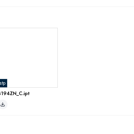
stp
8194ZN_C.ipt