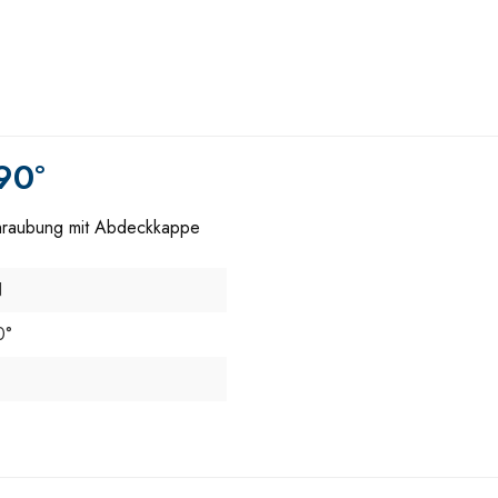
90°
chraubung mit Abdeckkappe
N
0°