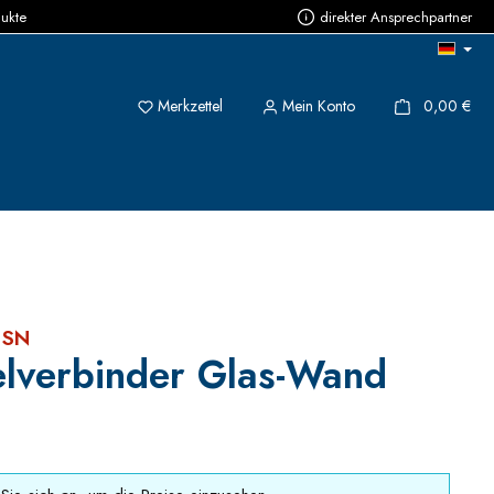
dukte
direkter Ansprechpartner
Du hast 0 Produkte auf dem Merkzettel
{1}
Merkzettel
Mein Konto
0,00 €
 SN
lverbinder Glas-Wand