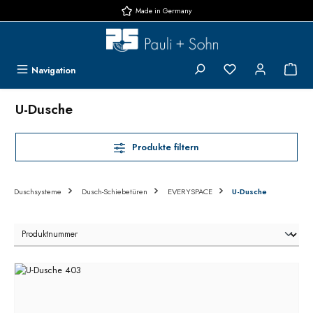
Made in Germany
Zum Hauptinhalt springen
Du hast 0 Produk
{1}
Navigation
U-Dusche
Produkte filtern
Duschsysteme
Dusch-Schiebetüren
EVERYSPACE
U-Dusche