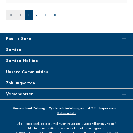
Seite
Seite
1
2
Pauli + Sohn
Service
Service-Hotline
Unsere Communities
Zahlungsarten
Versandarten
Versand und Zahlung
Widerrufsbelehrungen
AGB
Impressum
Datenschutz
Alle Preise exkl. gesetzl. Mehrwertsteuer zzgl.
Versandkosten
und ggf.
Nachnahmegebühren, wenn nicht anders angegeben.