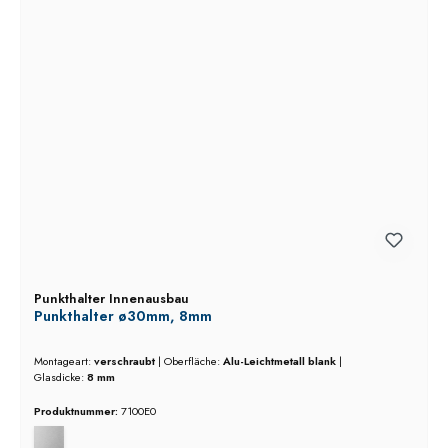
Punkthalter Innenausbau
Punkthalter ø30mm, 8mm
Montageart:
verschraubt
|
Oberfläche:
Alu-Leichtmetall blank
|
Glasdicke:
8 mm
Produktnummer:
7100E0