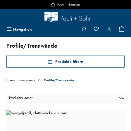
Made in Germany
Zum Hauptinhalt springen
Du hast 0 Produk
{1}
Navigation
Profile/Trennwände
Produkte filtern
Innenausbausysteme
Profile/Trennwände