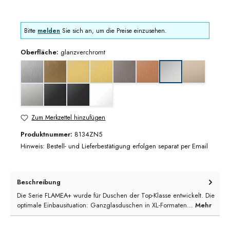
Bitte
melden
Sie sich an, um die Preise einzusehen.
Oberfläche:
glanzverchromt
Edelstahloptik
Goldbronze gebürstet
Goldoptik
Goldoptik gebürstet
Graphitmetall-Optik gebürstet
Kupferoptik gebürstet
glanzvernick
glanzverchromt
mattverchromt
schwarz matt
tiefschwarz matt
weiß matt
Zum Merkzettel hinzufügen
Produktnummer:
8134ZN5
Hinweis: Bestell- und Lieferbestätigung erfolgen separat per Email
Beschreibung
Die Serie FLAMEA+ wurde für Duschen der Top-Klasse entwickelt. Die
optimale Einbausituation: Ganzglasduschen in XL-Formaten…
Mehr