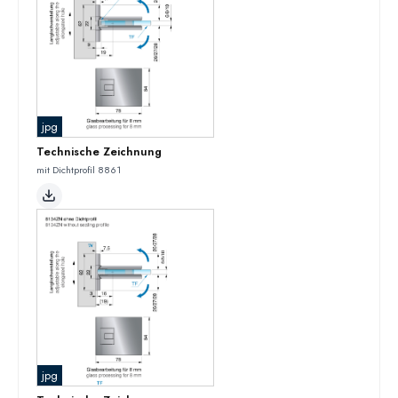
jpg
Technische Zeichnung
mit Dichtprofil 8861
jpg