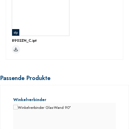
stp
8902ZN_C.ipt
Passende Produkte
Produktgalerie überspringen
Winkelverbinder