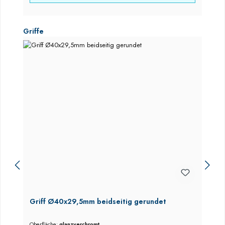
Produktgalerie überspringen
Griffe
Griff Ø40x29,5mm beidseitig gerundet
Oberfläche:
glanzverchromt