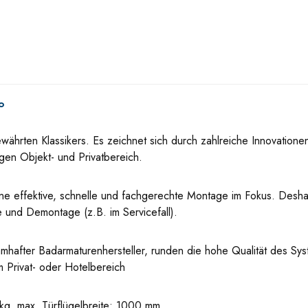
°
rten Klassikers. Es zeichnet sich durch zahlreiche Innovationen 
igen Objekt- und Privatbereich.
e effektive, schnelle und fachgerechte Montage im Fokus. Deshalb
und Demontage (z.B. im Servicefall).
hafter Badarmaturenhersteller, runden die hohe Qualität des S
im Privat- oder Hotelbereich
 kg, max. Türflügelbreite: 1000 mm