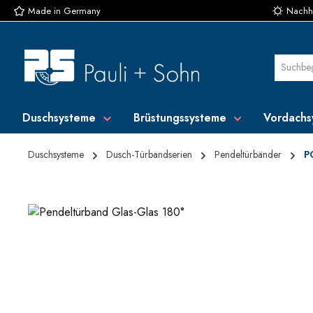
Made in Germany
Nachha
 Hauptinhalt springen
Zur Suche springen
Zur Hauptnavigation springen
Duschsysteme
Brüstungssysteme
Vordachs
Duschsysteme
Dusch-Türbandserien
Pendeltürbänder
P
Bildergalerie überspringen