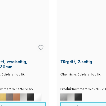
ff, zweiseitig,
Türgriff, 2-seitig
x30mm
e:
Edelstahloptik
Oberfläche:
Edelstahloptik
nummer:
8237ZNPVD22
Produktnummer:
8252ZNPVD