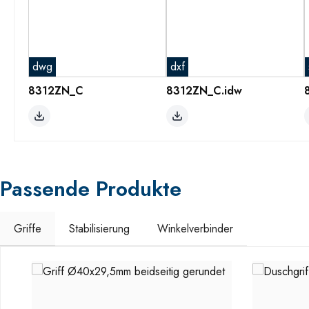
dwg
dxf
8312ZN_C
8312ZN_C.idw
Passende Produkte
Griffe
Stabilisierung
Winkelverbinder
Produktgalerie überspringen