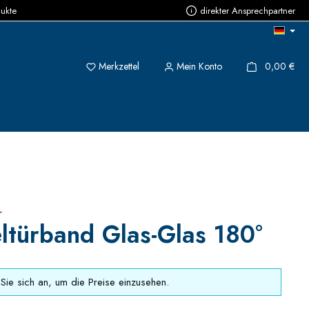
dukte
direkter Ansprechpartner
Du hast 0 Produkte auf dem Merkzettel
{1}
Merkzettel
Mein Konto
0,00 €
+
ltürband Glas-Glas 180°
Sie sich an, um die Preise einzusehen.