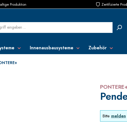
ltige Produktion
Zertifizierte Pro
ysteme
Innenausbausysteme
Zubehör
ONTERE+
PONTERE
Pende
Bitte
melden