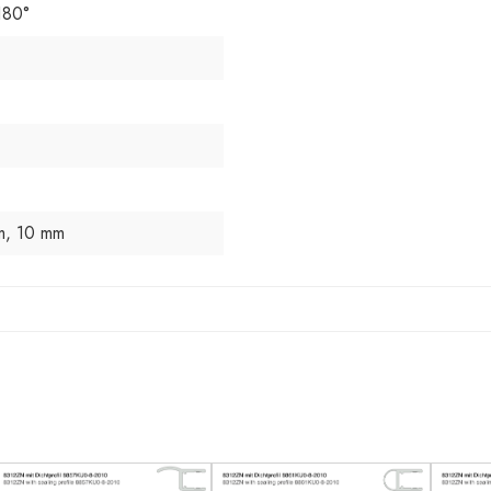
180°
m, 10 mm