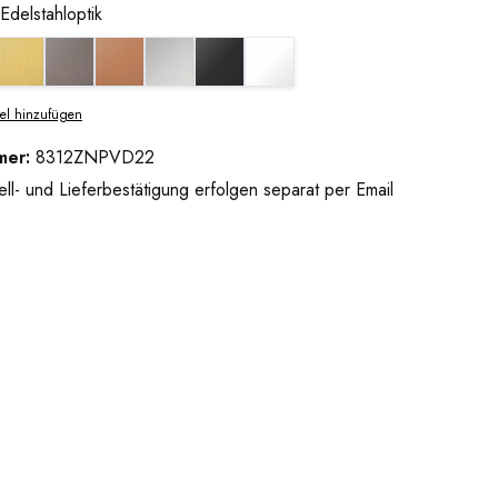
Edelstahloptik
dbronze gebürstet
Goldoptik gebürstet
Graphitmetall-Optik gebürstet
Kupferoptik gebürstet
glanzverchromt
tiefschwarz matt
weiß matt
tik
el hinzufügen
mer:
8312ZNPVD22
ll- und Lieferbestätigung erfolgen separat per Email