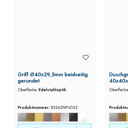
Griff Ø40x29,5mm beidseitig
Duschgri
gerundet
40x40
Oberfläche:
Edelstahloptik
Oberfläch
Produktnummer:
8236ZNPVD22
Produkt