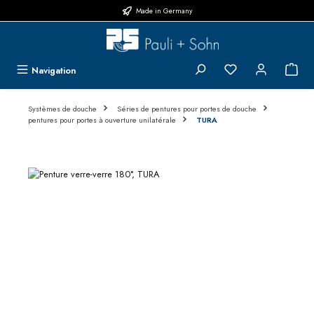
Made in Germany
Passer au contenu principal
Vous avez 0 articl
{1}L
Navigation
Systèmes de douche
Séries de pentures pour portes de douche
pentures pour portes à ouverture unilatérale
TURA
Ignorer la galerie d'images