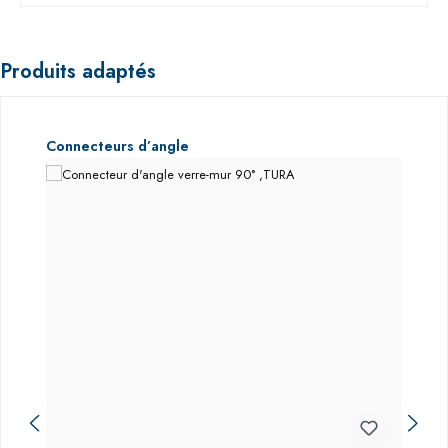
Produits adaptés
Ignorer la galerie de produits
Connecteurs d’angle