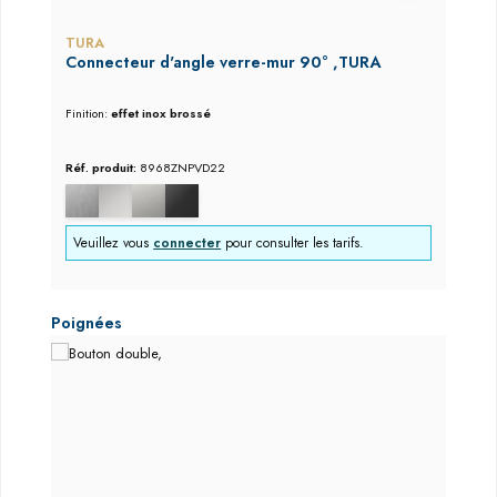
TURA
Connecteur d'angle verre-mur 90° ,TURA
Finition:
effet inox brossé
Réf. produit:
8968ZNPVD22
Veuillez vous
connecter
pour consulter les tarifs.
Ignorer la galerie de produits
Poignées