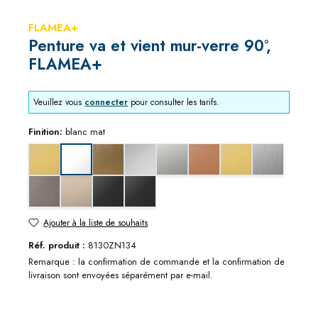
FLAMEA+
Penture va et vient mur-verre 90°,
FLAMEA+
Veuillez vous
connecter
pour consulter les tarifs.
Finition:
blanc mat
aspect doré
bronze doré brossé
chromé brillant
chromé mat
effet cuivre brossé
effet doré brossé
effet inox br
blanc mat
effet métal graphite brossé
nickel brillant
noir mat
noir profond mat
Ajouter à la liste de souhaits
Réf. produit :
8130ZN134
Remarque : la confirmation de commande et la confirmation de
livraison sont envoyées séparément par e-mail.