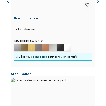
Bouton double,
Finition:
blanc mat
Réf. produit:
8236ZN134
Veuillez vous
connecter
pour consulter les tarifs.
Ignorer la galerie de produits
Stabilisation