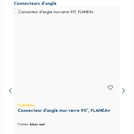
Ignorer la galerie de produits
Connecteurs d’angle
FLAMEA+
Connecteur d'angle mur-verre 90°, FLAMEA+
Finition:
blanc mat