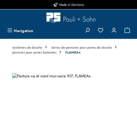
Made in Germany
Passer au contenu principal
Vous avez 0 articl
{1}L
Navigation
Systèmes de douche
Séries de pentures pour portes de douche
pentures pour portes battantes
FLAMEA+
Ignorer la galerie d'images