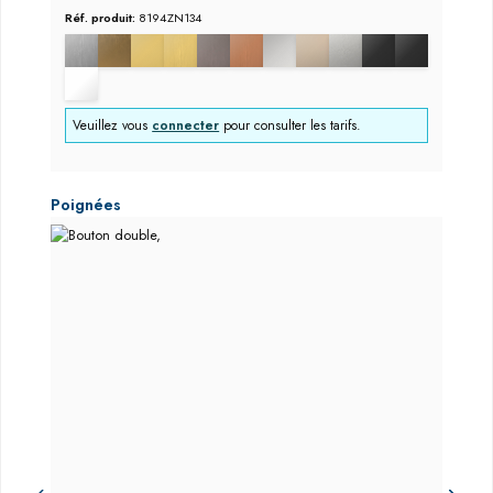
Réf. produit:
8194ZN134
Veuillez vous
connecter
pour consulter les tarifs.
Ignorer la galerie de produits
Poignées