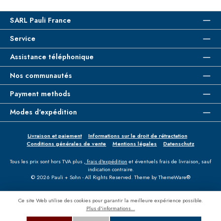
SARL Pauli France
Service
Assistance téléphonique
Nos communautés
Payment methods
Modes d'expédition
Livraison et paiement
Informations sur le droit de rétractation
Conditions générales de vente
Mentions légales
Datenschutz
Tous les prix sont hors TVA plus
, frais d'expédition
et éventuels frais de livraison, sauf
indication contraire.
© 2026 Pauli + Sohn - All Rights Reserved. Theme by
ThemeWare®
Ce site Web utilise des cookies pour garantir la meilleure expérience possible.
Plus d'informations...