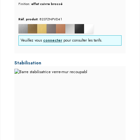
Finition:
effet cuivre brossé
Réf. produit:
8237ZNPVD41
Veuillez vous
connecter
pour consulter les tarifs.
Ignorer la galerie de produits
Stabilisation