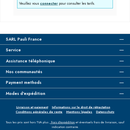
Veuillez vous
connecter
pour consulter les tarifs.
SARL Pauli France
Service
Assistance téléphonique
Nos communautés
Payment methods
Modes d'expédition
Livraison et paiement
Informations sur le droit de rétractation
Conditions générales de vente
Mentions légales
Datenschutz
Tous les prix sont hors TVA plus
, frais d'expédition
et éventuels frais de livraison, sauf
indication contraire.