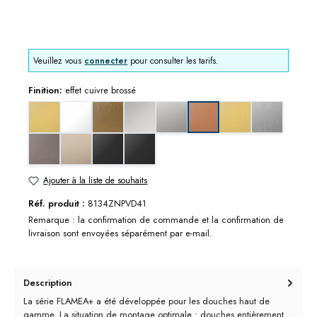
Veuillez vous
connecter
pour consulter les tarifs.
Finition:
effet cuivre brossé
aspect doré
blanc mat
bronze doré brossé
chromé brillant
chromé mat
effet doré brossé
effet inox br
effet cuivre brossé
effet métal graphite brossé
nickel brillant
noir mat
noir profond mat
Ajouter à la liste de souhaits
Réf. produit :
8134ZNPVD41
Remarque : la confirmation de commande et la confirmation de
livraison sont envoyées séparément par e-mail.
Description
La série FLAMEA+ a été développée pour les douches haut de
gamme. La situation de montage optimale : douches entièrement