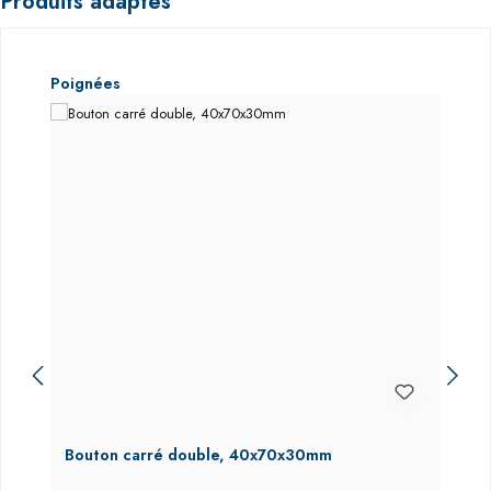
Produits adaptés
Ignorer la galerie de produits
Poignées
Bouton carré double, 40x70x30mm