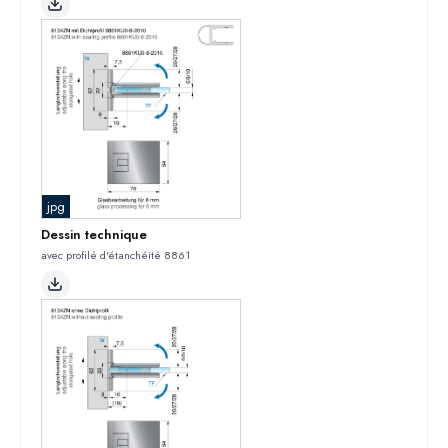
jpg
Dessin technique
avec profilé d'étanchéité 8861