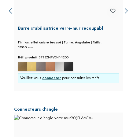
Barre stabilisatrice verre-mur recoupabl
Finition:
effet cuivre brossé
|
Forme:
Angulaire
|
Taille:
1200 mm
Réf. produit:
8793ZNPVD41-1200
Veuillez vous
connecter
pour consulter les tarifs.
Ignorer la galerie de produits
Connecteurs d’angle