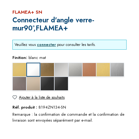
FLAMEA+ SN
Connecteur d'angle verre-
mur90°,FLAMEA+
Veuillez vous
connecter
pour consulter les tarifs.
Finition:
blanc mat
aspect doré
bronze doré brossé
chromé brillant
chromé mat
effet cuivre brossé
effet doré brossé
effet inox br
blanc mat
effet métal graphite brossé
nickel brillant
noir mat
noir profond mat
Ajouter à la liste de souhaits
Réf. produit :
8194ZN134-SN
Remarque : la confirmation de commande et la confirmation de
livraison sont envoyées séparément par e-mail.