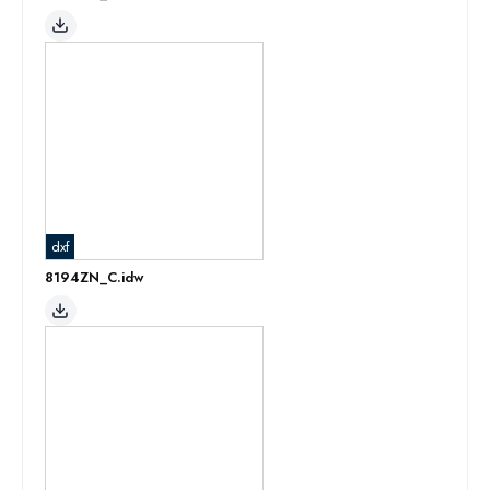
dxf
8194ZN_C.idw