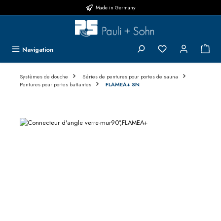
Made in Germany
Passer au contenu principal
Vous avez 0 articl
{1}L
Navigation
Systèmes de douche
Séries de pentures pour portes de sauna
Pentures pour portes battantes
FLAMEA+ SN
Ignorer la galerie d'images