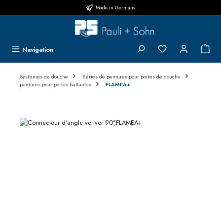
Made in Germany
Passer au contenu principal
Vous avez 0 articl
{1}L
Navigation
Systèmes de douche
Séries de pentures pour portes de douche
pentures pour portes battantes
FLAMEA+
Ignorer la galerie d'images