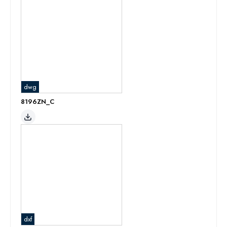
dwg
8196ZN_C
dxf