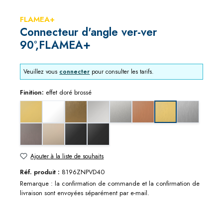
FLAMEA+
Connecteur d'angle ver-ver
90°,FLAMEA+
Veuillez vous
connecter
pour consulter les tarifs.
Finition:
effet doré brossé
aspect doré
blanc mat
bronze doré brossé
chromé brillant
chromé mat
effet cuivre brossé
effet inox br
effet doré brossé
effet métal graphite brossé
nickel brillant
noir mat
noir profond mat
Ajouter à la liste de souhaits
Réf. produit :
8196ZNPVD40
Remarque : la confirmation de commande et la confirmation de
livraison sont envoyées séparément par e-mail.