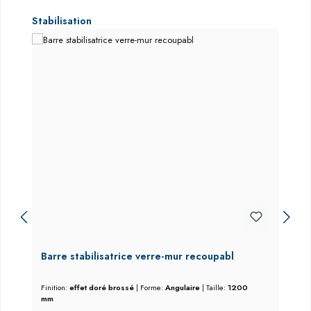
Ignorer la galerie de produits
Stabilisation
Barre stabilisatrice verre-mur recoupabl
Finition:
effet doré brossé
|
Forme:
Angulaire
|
Taille:
1200
mm