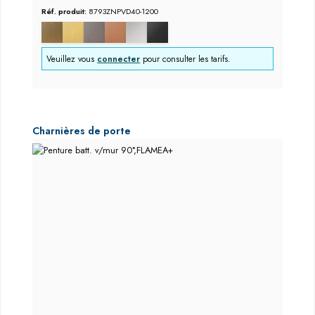
Réf. produit:
8793ZNPVD40-1200
Veuillez vous
connecter
pour consulter les tarifs.
Ignorer la galerie de produits
Charnières de porte