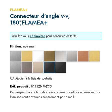
FLAMEA+
Connecteur d'angle v-v,
180°,FLAMEA+
Veuillez vous
connecter
pour consulter les tarifs.
Finition:
noir mat
Edelstahloptik (ZN22)
aspect doré
blanc mat
bronze doré brossé
chromé brillant
chromé mat
effet cuivre brossé
effet doré br
effet inox brossé
effet métal graphite brossé
nickel brillant
noir profond mat
noir mat
Ajouter à la liste de souhaits
Réf. produit :
8191ZNPVD35
Remarque : la confirmation de commande et la confirmation de
livraison sont envoyées séparément par e-mail.