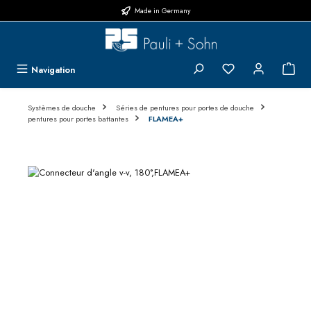
Made in Germany
Passer au contenu principal
Vous avez 0 articl
{1}L
Navigation
Systèmes de douche
Séries de pentures pour portes de douche
pentures pour portes battantes
FLAMEA+
Ignorer la galerie d'images