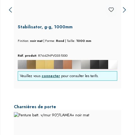
Stabilisator, g-g, 1000mm
Finition:
noir mat
|
Forme:
Rond
|
Taille:
1000 mm
Réf. produit:
8744ZNPVD35-1000
Veuillez vous
connecter
pour consulter les tarifs.
Ignorer la galerie de produits
Charnières de porte