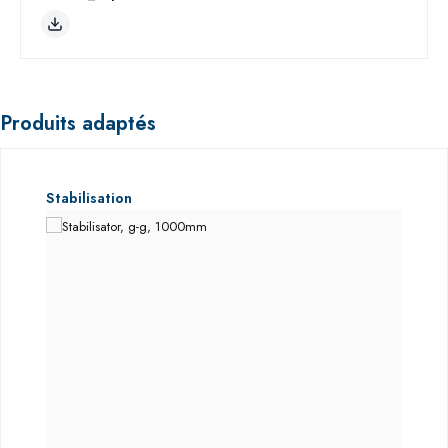
Produits adaptés
Ignorer la galerie de produits
Stabilisation